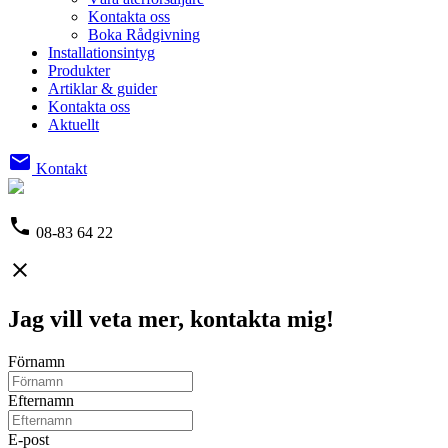
Kontakta oss
Boka Rådgivning
Installationsintyg
Produkter
Artiklar & guider
Kontakta oss
Aktuellt
email
Kontakt
phone
08-83 64 22
close
Jag vill veta mer, kontakta mig!
Förnamn
Efternamn
E-post