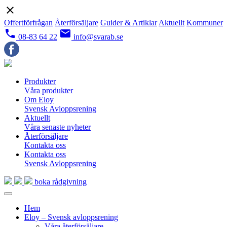
close
Offertförfrågan
Återförsäljare
Guider & Artiklar
Aktuellt
Kommuner
local_phone
email
08-83 64 22
info@svarab.se
Produkter
Våra produkter
Om Eloy
Svensk Avloppsrening
Aktuellt
Våra senaste nyheter
Återförsäljare
Kontakta oss
Kontakta oss
Svensk Avloppsrening
boka rådgivning
Hem
Eloy – Svensk avloppsrening
Våra återförsäljare