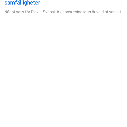
samfälligheter
Något som för Eloy – Svensk Avloppsrening idag är väldigt vanligt
är att man anlägger större och…
Övergödning
Övergödning Övergödning är ett allvarligt miljöproblem som
påverkar våra vatten och ekosystem negativt. Det uppstår när