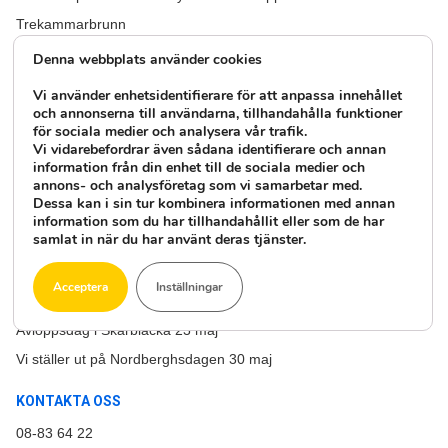
Trekammarbrunn
Större avlopp för flera hushåll och samfälligheter
Denna webbplats använder cookies
Vad är ett minireningsverk
Vi använder enhetsidentifierare för att anpassa innehållet
Övergödning
och annonserna till användarna, tillhandahålla funktioner
för sociala medier och analysera vår trafik.
Vi vidarebefordrar även sådana identifierare och annan
SENASTE NYHETERNA
information från din enhet till de sociala medier och
annons- och analysföretag som vi samarbetar med.
Vårmarknad i Mariannelund!
Dessa kan i sin tur kombinera informationen med annan
Stor skogsmässa på Bolmsö, Ljungby!
information som du har tillhandahållit eller som de har
samlat in när du har använt deras tjänster.
Avloppskväll i Närkesberg!
Välkommen nya Oxyfix R-90!
Acceptera
Inställningar
Avloppsdag i Rimbo 23 maj
Avloppsdag i Skärblacka 23 maj
Vi ställer ut på Nordberghsdagen 30 maj
KONTAKTA OSS
08-83 64 22