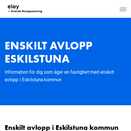
ENSKILT AVLOPP
ESKILSTUNA
Information för dig som äger en fastighet med enskilt
avlopp i Eskilstuna kommun
Enskilt avlopp i Eskilstuna kommun