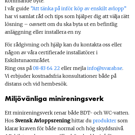
kommande byte.
I vår guide
”Att tänka på inför köp av enskilt avlopp”
har vi samlat råd och tips som hjälper dig att välja rätt
lösning – oavsett om du ska byta ut en befintlig
anläggning eller installera en ny.
För rådgivning och hjälp kan du kontakta oss eller
någon av våra certifierade installatörer i
Eskilstunaområdet.
Ring oss på
08-83 64 22
eller mejla
info@svarab.se
.
Vi erbjuder kostnadsfria konsultationer både på
distans och vid hembesök.
Miljövänliga minireningsverk
Ett minireningsverk renar både BDT- och WC-vatten.
Hos
Svensk Avloppsrening
hittar du
produkter
som
klarar kraven för både normal och hög skyddsnivå.