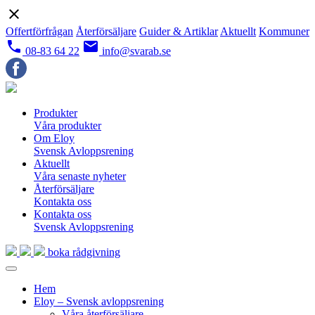
close
Offertförfrågan
Återförsäljare
Guider & Artiklar
Aktuellt
Kommuner
local_phone
email
08-83 64 22
info@svarab.se
Produkter
Våra produkter
Om Eloy
Svensk Avloppsrening
Aktuellt
Våra senaste nyheter
Återförsäljare
Kontakta oss
Kontakta oss
Svensk Avloppsrening
boka rådgivning
Hem
Eloy – Svensk avloppsrening
Våra återförsäljare