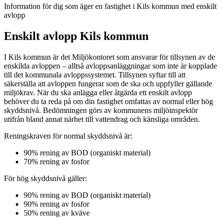
Information för dig som äger en fastighet i Kils kommun med enskilt
avlopp
Enskilt avlopp Kils kommun
I Kils kommun är det Miljökontoret som ansvarar för tillsynen av de
enskilda avloppen – alltså avloppsanläggningar som inte är kopplade
till det kommunala avloppssystemet. Tillsynen syftar till att
säkerställa att avloppen fungerar som de ska och uppfyller gällande
miljökrav. När du ska anlägga eller åtgärda ett enskilt avlopp
behöver du ta reda på om din fastighet omfattas av normal eller hög
skyddsnivå. Bedömningen görs av kommunens miljöinspektör
utifrån bland annat närhet till vattendrag och känsliga områden.
Reningskraven för normal skyddsnivå är:
90% rening av BOD (organiskt material)
70% rening av fosfor
För hög skyddsnivå gäller:
90% rening av BOD (organiskt material)
90% rening av fosfor
50% rening av kväve