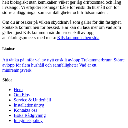
helt biologiskt utan kemikalier, vilket ger låg driftkostnad och lång
livslängd. Vi erbjuder lösningar både för enskilda hushåll och för
större anläggningar som samfälligheter och fritidsområden.
Om du är osäker på vilken skyddsnivå som gäller för din fastighet,
kontakta kommunen för besked. Här kan du läsa mer om vad som
gäller i just Kils kommun när du har enskilt avlopp,
ansökningsprocess med mera:
Kils kommuns hemsida
.
Länkar
Att tänka på inför val av nytt enskilt avlopp
Trekammarbrunn
Större
avlopp för flera hushåll och samfälligheter
Vad är ett
minireningsverk
Sidor
Hem
Om Eloy
Service & Underhåll
Installationsintyg
Kontakta oss
Boka Rådgivning
Integritetspolicy