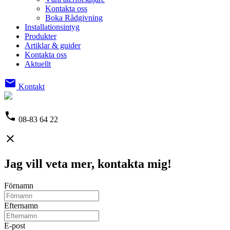
Kontakta oss
Boka Rådgivning
Installationsintyg
Produkter
Artiklar & guider
Kontakta oss
Aktuellt
email
Kontakt
phone
08-83 64 22
close
Jag vill veta mer, kontakta mig!
Förnamn
Efternamn
E-post