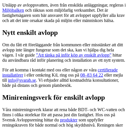
Utsläpp av avloppsvatten, även från enskilda anläggningar, regleras i
Miljöbalken
och räknas som miljöfarlig verksamhet. Det är
fastighetsägaren som bär ansvaret för att avloppet uppfyller alla krav
och att det inte orsakar skada på miljön eller människors hälsa.
Nytt enskilt avlopp
Om du fått ett föreläggande från kommunen eller misstänker att ditt
avlopp inte längre fungerar som det ska, kan vi hjälpa dig hela
vägen. I vår guide
”Att tänka på inför köp av enskilt avlopp”
hittar
du användbara råd inför planering och installation av ett nytt system.
För att komma i kontakt med oss eller någon av våra
certifierade
installatörer
i eller omkring Kil, ring oss på
08–83 64 22
eller mejla
till
info@svarab.se
. Vi erbjuder alltid kostnadsfria konsultationer,
både på distans och genom platsbesök.
Minireningsverk för enskilt avlopp
Våra minireningsverk klarar att rena både BDT- och WC-vatten och
finns i olika storlekar för att passa just din fastighet. Hos oss på
Svensk Avloppsrening hittar du
produkter
som uppfyller
reningskraven för både normal och hög skyddsnivå. Reningen sker