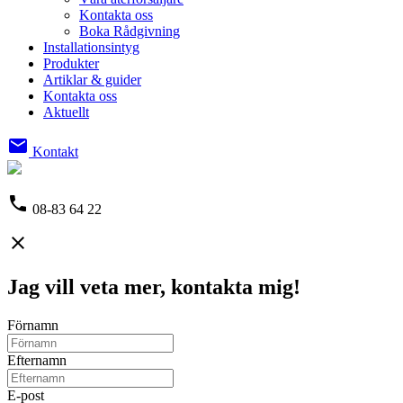
Kontakta oss
Boka Rådgivning
Installationsintyg
Produkter
Artiklar & guider
Kontakta oss
Aktuellt
email
Kontakt
phone
08-83 64 22
close
Jag vill veta mer, kontakta mig!
Förnamn
Efternamn
E-post