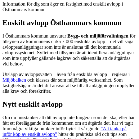
Information för dig som äger en fastighet med enskilt avlopp i
Östhammars kommun
Enskilt avlopp Östhammars kommun
I Östhammars kommun ansvarar
Bygg- och miljöförvaltningen
för
tillsynen av kommunens cirka 7 000 enskilda avlopp – det vill säga
avloppsanläggningar som inte är anslutna till det kommunala
avloppssystemet. Syftet med tillsynen är att identifiera anläggningar
som inte uppfyller gällande lagkrav och säkerställa att de åtgärdas
vid behov.
Utsläpp av avloppsvatten – även från enskilda avlopp – regleras i
Miljöbalken
och klassas där som miljöfarlig verksamhet. Som
fastighetsägare är det ditt ansvar att se till att anläggningen uppfyller
alla krav och föreskrifter.
Nytt enskilt avlopp
Om du misstänker att ditt avlopp inte fungerar som det ska, eller har
fått ett föreläggande från kommunen om att åtgärda det, har vi tagit
fram några viktiga punkter inför bytet. I vår guide
”Att tänka på
inför köp av enskilt avlopp”
hittar du praktiska råd och tips som