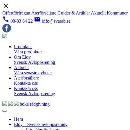
close
Offertförfrågan
Återförsäljare
Guider & Artiklar
Aktuellt
Kommuner
local_phone
email
08-83 64 22
info@svarab.se
Produkter
Våra produkter
Om Eloy
Svensk Avloppsrening
Aktuellt
Våra senaste nyheter
Återförsäljare
Kontakta oss
Kontakta oss
Svensk Avloppsrening
boka rådgivning
Hem
Eloy – Svensk avloppsrening
Våra återförsäljare