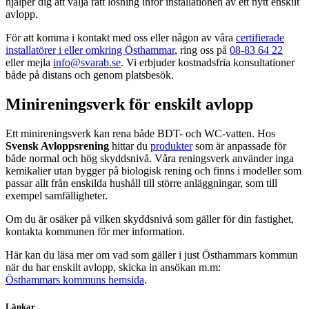
hjälper dig att välja rätt lösning inför installationen av ett nytt enskilt
avlopp.
För att komma i kontakt med oss eller någon av våra
certifierade
installatörer i eller omkring Östhammar
, ring oss på
08-83 64 22
eller mejla
info@svarab.se
. Vi erbjuder kostnadsfria konsultationer
både på distans och genom platsbesök.
Minireningsverk för enskilt avlopp
Ett minireningsverk kan rena både BDT- och WC-vatten. Hos
Svensk Avloppsrening
hittar du
produkter
som är anpassade för
både normal och hög skyddsnivå. Våra reningsverk använder inga
kemikalier utan bygger på biologisk rening och finns i modeller som
passar allt från enskilda hushåll till större anläggningar, som till
exempel samfälligheter.
Om du är osäker på vilken skyddsnivå som gäller för din fastighet,
kontakta kommunen för mer information.
Här kan du läsa mer om vad som gäller i just Östhammars kommun
när du har enskilt avlopp, skicka in ansökan m.m:
Östhammars kommuns hemsida
.
Länkar