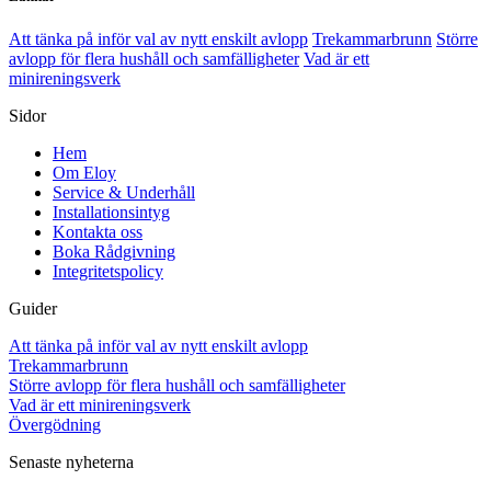
Att tänka på inför val av nytt enskilt avlopp
Trekammarbrunn
Större
avlopp för flera hushåll och samfälligheter
Vad är ett
minireningsverk
Sidor
Hem
Om Eloy
Service & Underhåll
Installationsintyg
Kontakta oss
Boka Rådgivning
Integritetspolicy
Guider
Att tänka på inför val av nytt enskilt avlopp
Trekammarbrunn
Större avlopp för flera hushåll och samfälligheter
Vad är ett minireningsverk
Övergödning
Senaste nyheterna