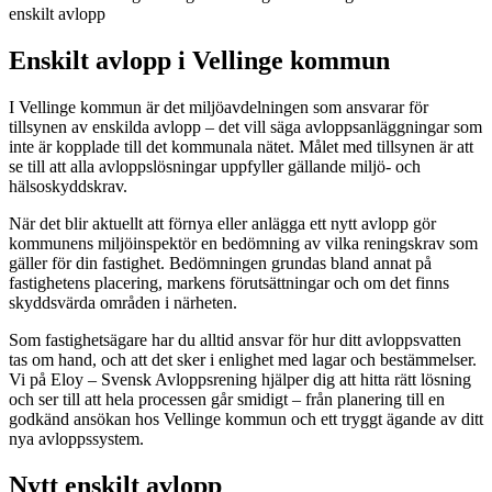
enskilt avlopp
Enskilt avlopp i Vellinge kommun
I Vellinge kommun är det miljöavdelningen som ansvarar för
tillsynen av enskilda avlopp – det vill säga avloppsanläggningar som
inte är kopplade till det kommunala nätet. Målet med tillsynen är att
se till att alla avloppslösningar uppfyller gällande miljö- och
hälsoskyddskrav.
När det blir aktuellt att förnya eller anlägga ett nytt avlopp gör
kommunens miljöinspektör en bedömning av vilka reningskrav som
gäller för din fastighet. Bedömningen grundas bland annat på
fastighetens placering, markens förutsättningar och om det finns
skyddsvärda områden i närheten.
Som fastighetsägare har du alltid ansvar för hur ditt avloppsvatten
tas om hand, och att det sker i enlighet med lagar och bestämmelser.
Vi på Eloy – Svensk Avloppsrening hjälper dig att hitta rätt lösning
och ser till att hela processen går smidigt – från planering till en
godkänd ansökan hos Vellinge kommun och ett tryggt ägande av ditt
nya avloppssystem.
Nytt enskilt avlopp