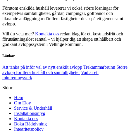
Förutom enskilda hushåll levererar vi också större lösningar för
exempelvis samfälligheter, gårdar, campingar, golfbanor och
liknande anläggningar där flera fastigheter delar på ett gemensamt
avlopp.
Vill du veta mer?
Kontakta oss
redan idag för ett kostnadsfritt och
förutsättningslöst samtal – vi hjälper dig att skapa ett hållbart och
godkänt avloppssystem i Vellinge kommun.
Länkar
Att tänka på inför val av nytt enskilt avlopp
Trekammarbrunn
Större
avlopp för flera hushåll och samfälligheter
Vad är ett
minireningsverk
Sidor
Hem
Om Eloy
Service & Underhåll
Installationsintyg
Kontakta oss
Boka Rådgivning
Integritetspolicy