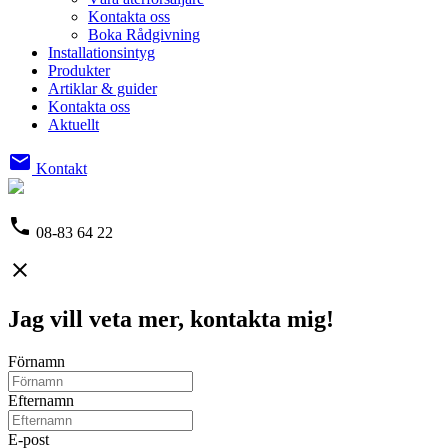
Kontakta oss
Boka Rådgivning
Installationsintyg
Produkter
Artiklar & guider
Kontakta oss
Aktuellt
email
Kontakt
phone
08-83 64 22
close
Jag vill veta mer, kontakta mig!
Förnamn
Efternamn
E-post