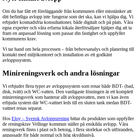
Om du har fått ett föreläggande från kommunen eller misstänker att
ditt befintliga avlopp inte fungerar som det ska, kan vi hjälpa dig. Vi
erbjuder kostnadsfria konsultationer, både digitalt och på plats. Våra
egna experter och våra erfarna lokala återförsäljare hjälper dig att ta
fram en anpassad lösning som passar din fastighet och uppfyller
kommunens krav.
Vi tar hand om hela processen – från behovsanalys och planering till
kontakt med miljökontoret och installation av ett godkänt
avloppssystem.
Minireningsverk och andra lösningar
Vi erbjuder flera typer av avloppssystem som renar både BDT- (bad,
disk, tvätt) och WC-vatten. Den vanligaste lösningen är ett komplett
minireningsverk som hanterar allt avloppsvatten, men vi kan även
erbjuda system där WC-vattnet leds till en sluten tank medan BDT-
vattnet renas separat.
Hos
Eloy – Svensk Avloppsrening
hittar du produkter som uppfyller
de reningskrav Vellinge kommun ställer på enskilda avlopp. Våra
reningsverk finns i plast och betong, i flera storlekar och utföranden,
anpassade för både normal och hög skyddsnivå.