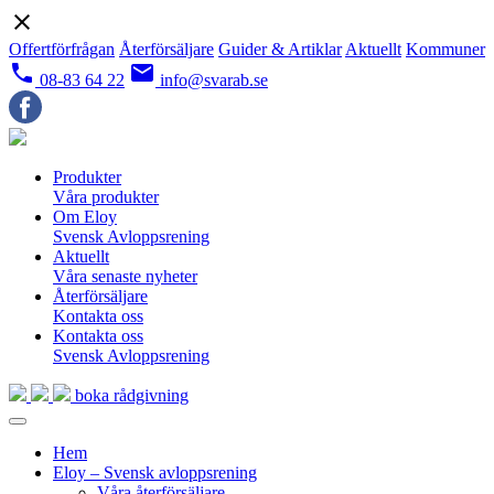
close
Offertförfrågan
Återförsäljare
Guider & Artiklar
Aktuellt
Kommuner
local_phone
email
08-83 64 22
info@svarab.se
Produkter
Våra produkter
Om Eloy
Svensk Avloppsrening
Aktuellt
Våra senaste nyheter
Återförsäljare
Kontakta oss
Kontakta oss
Svensk Avloppsrening
boka rådgivning
Hem
Eloy – Svensk avloppsrening
Våra återförsäljare