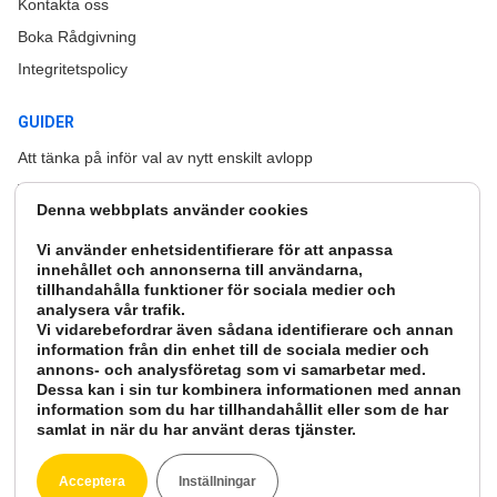
Kontakta oss
Boka Rådgivning
Integritetspolicy
GUIDER
Att tänka på inför val av nytt enskilt avlopp
Trekammarbrunn
Denna webbplats använder cookies
Större avlopp för flera hushåll och samfälligheter
Vi använder enhetsidentifierare för att anpassa
Vad är ett minireningsverk
innehållet och annonserna till användarna,
Övergödning
tillhandahålla funktioner för sociala medier och
analysera vår trafik.
Vi vidarebefordrar även sådana identifierare och annan
SENASTE NYHETERNA
information från din enhet till de sociala medier och
Vårmarknad i Mariannelund!
annons- och analysföretag som vi samarbetar med.
Dessa kan i sin tur kombinera informationen med annan
Stor skogsmässa på Bolmsö, Ljungby!
information som du har tillhandahållit eller som de har
samlat in när du har använt deras tjänster.
Avloppskväll i Närkesberg!
Välkommen nya Oxyfix R-90!
Acceptera
Inställningar