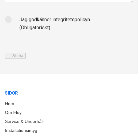
Samtycke
(Obligatoriskt)
Jag godkänner integritetspolicyn.
(Obligatoriskt)
CAPTCHA
SIDOR
Hem
Om Eloy
Service & Underhåll
Installationsintyg