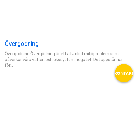
Övergödning
email
Övergödning Övergödning är ett allvarligt miljöproblem som
påverkar våra vatten och ekosystem negativt. Det uppstår när
för…
KONTAKT