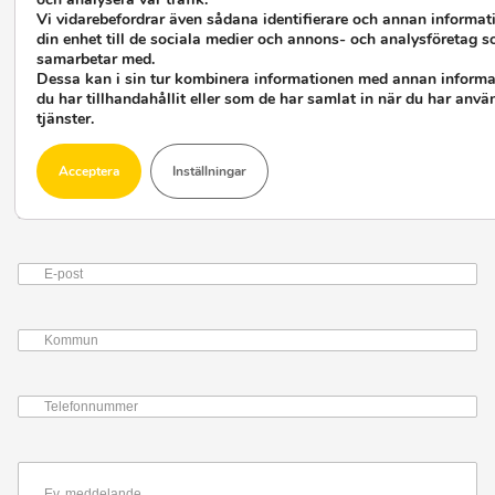
Vi vidarebefordrar även sådana identifierare och annan informat
din enhet till de sociala medier och annons- och analysföretag s
Jag vill veta mer, kontakta mig!
samarbetar med.
Dessa kan i sin tur kombinera informationen med annan inform
Fyll i formuläret så kontaktar vi dig inom kort!
du har tillhandahållit eller som de har samlat in när du har anvä
tjänster.
Förnamn
Acceptera
Inställningar
Efternamn
E-
post
Kommun
Telefonnummer
Ev.