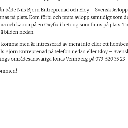
rån både Nils Björn Entreprenad och Eloy – Svensk Avlop
as på plats. Kom förbi och prata avlopp samtidigt som d
ma och känna på en Oxyfix i betong som finns på plats. Tid
på bilden nedan.
 komma men är intresserad av mera info eller ett hembes
ls Björn Entreprenad på telefon nedan eller Eloy – Svens
ings områdesansvariga Jonas Vennberg på 073-520 35 23.
kommen!