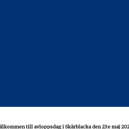
älkommen till avloppsdag i Skärblacka den 23:e maj 202