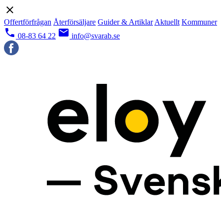
close
Offertförfrågan
Återförsäljare
Guider & Artiklar
Aktuellt
Kommuner
local_phone
email
08-83 64 22
info@svarab.se