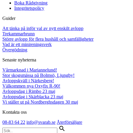
Boka Rådgivning
Integritetspolicy
Guider
Att tänka på inför val av nytt enskilt avlopp
Trekammarbrunn
Större avlopp för flera hushåll och samfälligheter
Vad är ett minireningsverk
Övergödning
Senaste nyheterna
Vårmarknad i Mariannelund!
Stor skogsmässa på Bolmsö, Ljungby!
Avloppskväll i Närkesberg!
Välkommen nya Oxyfix R-90!
Avloppsdag i Rimbo 23 maj
Avloppsdag i Skärblacka 23 maj
Vi ställer ut på Nordberghsdagen 30 maj
Kontakta oss
08-83 64 22
info@svarab.se
Återförsäljare
search