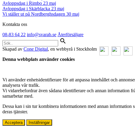
Avloppsdag i Rimbo 23 maj
Avloppsdag i Skärblacka 23 maj
Vi ställer ut på Nordberghsdagen 30 maj
Kontakta oss
08-83 64 22
info@svarab.se
Återförsäljare
search
Skapad av
Cone Digital
, en webbyrå i Stockholm
Denna webbplats använder cookies
Vi använder enhetsidentifierare för att anpassa innehållet och annonser
analysera vår trafik.
Vi vidarebefordrar även sådana identifierare och annan information fr
samarbetar med.
Dessa kan i sin tur kombinera informationen med annan information som
deras tjänster.
Acceptera
Inställningar