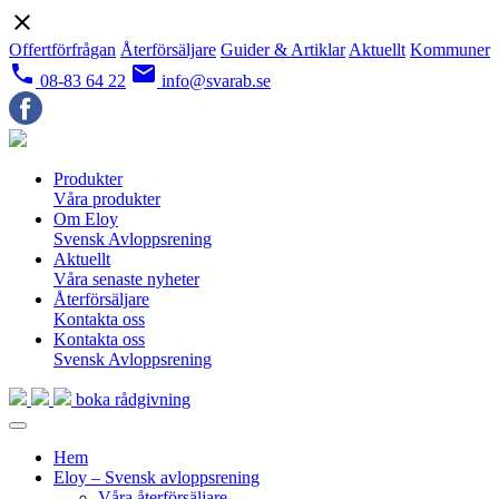
close
Offertförfrågan
Återförsäljare
Guider & Artiklar
Aktuellt
Kommuner
local_phone
email
08-83 64 22
info@svarab.se
Produkter
Våra produkter
Om Eloy
Svensk Avloppsrening
Aktuellt
Våra senaste nyheter
Återförsäljare
Kontakta oss
Kontakta oss
Svensk Avloppsrening
boka rådgivning
Hem
Eloy – Svensk avloppsrening
Våra återförsäljare