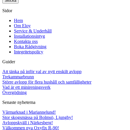
Sidor
Hem
Om Eloy
Service & Underhåll
Installationsintyg
Kontakta oss
Boka Rådgivning
Integritetspolicy
Guider
Att tänka på inför val av nytt enskilt avlopp
Trekammarbrunn
Större avlopp för flera hushåll och samfälligheter
Vad är ett minireningsverk
Övergödning
Senaste nyheterna
Vårmarknad i Mariannelund!
Stor skogsmässa på Bolmsö, Ljungby!
Avloppskväll i Närkesberg!
Välkommen nya Oxyfix R-90!