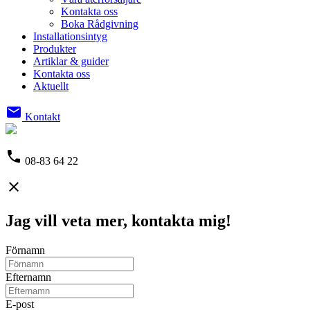
Kontakta oss
Boka Rådgivning
Installationsintyg
Produkter
Artiklar & guider
Kontakta oss
Aktuellt
email
Kontakt
phone
08-83 64 22
close
Jag vill veta mer, kontakta mig!
Förnamn
Efternamn
E-post