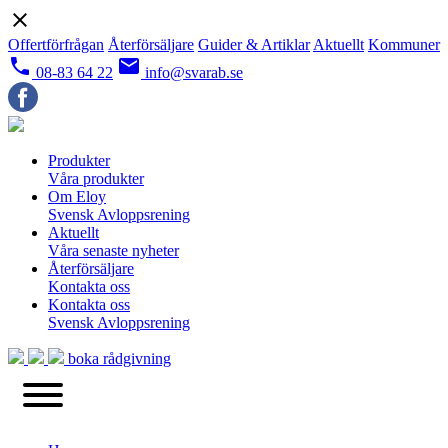
close
Offertförfrågan
Återförsäljare
Guider & Artiklar
Aktuellt
Kommuner
local_phone
email
08-83 64 22
info@svarab.se
Produkter
Våra produkter
Om Eloy
Svensk Avloppsrening
Aktuellt
Våra senaste nyheter
Återförsäljare
Kontakta oss
Kontakta oss
Svensk Avloppsrening
boka rådgivning