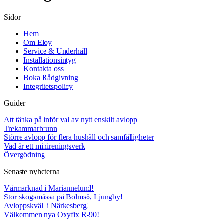
Sidor
Hem
Om Eloy
Service & Underhåll
Installationsintyg
Kontakta oss
Boka Rådgivning
Integritetspolicy
Guider
Att tänka på inför val av nytt enskilt avlopp
Trekammarbrunn
Större avlopp för flera hushåll och samfälligheter
Vad är ett minireningsverk
Övergödning
Senaste nyheterna
Vårmarknad i Mariannelund!
Stor skogsmässa på Bolmsö, Ljungby!
Avloppskväll i Närkesberg!
Välkommen nya Oxyfix R-90!