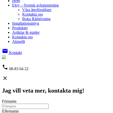
Hem
Eloy – Svensk avloppsrening
Våra återförsäljare
Kontakta oss
Boka Rådgivning
Installationsintyg
Produkter
Artiklar & guider
Kontakta oss
Aktuellt
email
Kontakt
phone
08-83 64 22
close
Jag vill veta mer, kontakta mig!
Förnamn
Efternamn