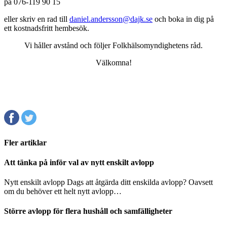
på 076-119 90 15
eller skriv en rad till
daniel.andersson@dajk.se
och boka in dig på
ett kostnadsfritt hembesök.
Vi håller avstånd och följer Folkhälsomyndighetens råd.
Välkomna!
Fler artiklar
Att tänka på inför val av nytt enskilt avlopp
Nytt enskilt avlopp Dags att åtgärda ditt enskilda avlopp? Oavsett
om du behöver ett helt nytt avlopp…
Större avlopp för flera hushåll och samfälligheter