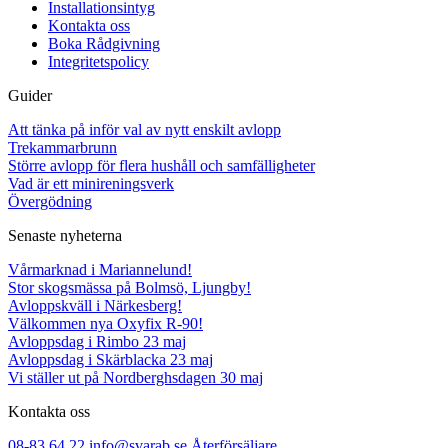
Installationsintyg
Kontakta oss
Boka Rådgivning
Integritetspolicy
Guider
Att tänka på inför val av nytt enskilt avlopp
Trekammarbrunn
Större avlopp för flera hushåll och samfälligheter
Vad är ett minireningsverk
Övergödning
Senaste nyheterna
Vårmarknad i Mariannelund!
Stor skogsmässa på Bolmsö, Ljungby!
Avloppskväll i Närkesberg!
Välkommen nya Oxyfix R-90!
Avloppsdag i Rimbo 23 maj
Avloppsdag i Skärblacka 23 maj
Vi ställer ut på Nordberghsdagen 30 maj
Kontakta oss
08-83 64 22
info@svarab.se
Återförsäljare