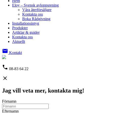
Hem
Eloy – Svensk avloppsrening
Våra återförsäljare
Kontakta oss
Boka Rådgivning
Installationsintyg
Produkter
Artiklar & guider
Kontakta oss
Aktuellt
email
Kontakt
phone
08-83 64 22
close
Jag vill veta mer, kontakta mig!
Förnamn
Efternamn