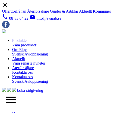
close
Offertförfrågan
Återförsäljare
Guider & Artiklar
Aktuellt
Kommuner
local_phone
email
08-83 64 22
info@svarab.se
Produkter
Våra produkter
Om Eloy
Svensk Avloppsrening
Aktuellt
Våra senaste nyheter
Återförsäljare
Kontakta oss
Kontakta oss
Svensk Avloppsrening
boka rådgivning