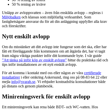
50 % rening av kväve
Utsläpp av avloppsvatten – även från enskilda avlopp – regleras i
Miljöbalken
och klassas som miljöfarlig verksamhet. Som
fastighetsägare ansvarar du för att din anläggning uppfyller alla krav
och föreskrifter.
Nytt enskilt avlopp
Om du misstänker att ditt avlopp inte fungerar som det ska, eller har
fått ett föreläggande från kommunen om att åtgärda det, har vi tagit
fram några viktiga punkter inför ditt kommande byte. I vår guide
”Att tänka på inför köp av enskilt avlopp”
hittar du praktiska råd och
tips inför installationen av ett nytt enskilt avlopp.
För att komma i kontakt med oss eller någon av våra
certifierade
installatörer
i eller omkring Askersund, ring oss på 08-83 64 22 eller
mejla
info@svarab.se
. Vi erbjuder kostnadsfria konsultationer både
på distans och genom platsbesök.
Minireningsverk för enskilt avlopp
Ett minireningsverk kan rena både BDT- och WC-vatten. Hos