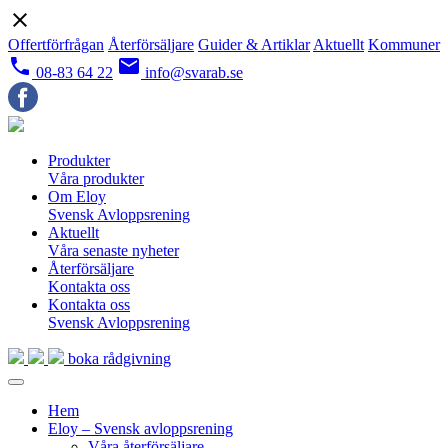
close
Offertförfrågan
Återförsäljare
Guider & Artiklar
Aktuellt
Kommuner
local_phone
email
08-83 64 22
info@svarab.se
Produkter
Våra produkter
Om Eloy
Svensk Avloppsrening
Aktuellt
Våra senaste nyheter
Återförsäljare
Kontakta oss
Kontakta oss
Svensk Avloppsrening
boka rådgivning
Hem
Eloy – Svensk avloppsrening
Våra återförsäljare