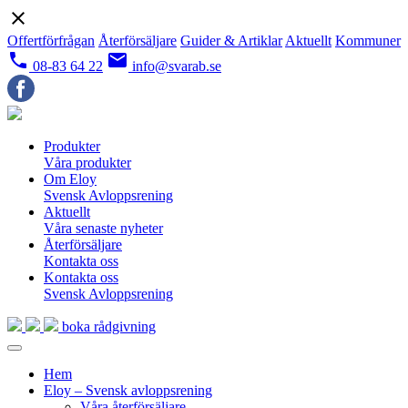
close
Offertförfrågan
Återförsäljare
Guider & Artiklar
Aktuellt
Kommuner
local_phone
email
08-83 64 22
info@svarab.se
Produkter
Våra produkter
Om Eloy
Svensk Avloppsrening
Aktuellt
Våra senaste nyheter
Återförsäljare
Kontakta oss
Kontakta oss
Svensk Avloppsrening
boka rådgivning
Hem
Eloy – Svensk avloppsrening
Våra återförsäljare