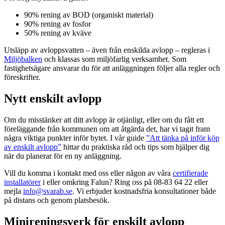
90% rening av BOD (organiskt material)
90% rening av fosfor
50% rening av kväve
Utsläpp av avloppsvatten – även från enskilda avlopp – regleras i
Miljöbalken
och klassas som miljöfarlig verksamhet. Som
fastighetsägare ansvarar du för att anläggningen följer alla regler och
föreskrifter.
Nytt enskilt avlopp
Om du misstänker att ditt avlopp är otjänligt, eller om du fått ett
föreläggande från kommunen om att åtgärda det, har vi tagit fram
några viktiga punkter inför bytet. I vår guide
”Att tänka på inför köp
av enskilt avlopp”
hittar du praktiska råd och tips som hjälper dig
när du planerar för en ny anläggning.
Vill du komma i kontakt med oss eller någon av våra
certifierade
installatörer
i eller omkring Falun? Ring oss på 08-83 64 22 eller
mejla
info@svarab.se
. Vi erbjuder kostnadsfria konsultationer både
på distans och genom platsbesök.
Minireningsverk för enskilt avlopp