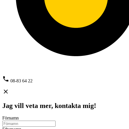
phone
08-83 64 22
close
Jag vill veta mer, kontakta mig!
Förnamn