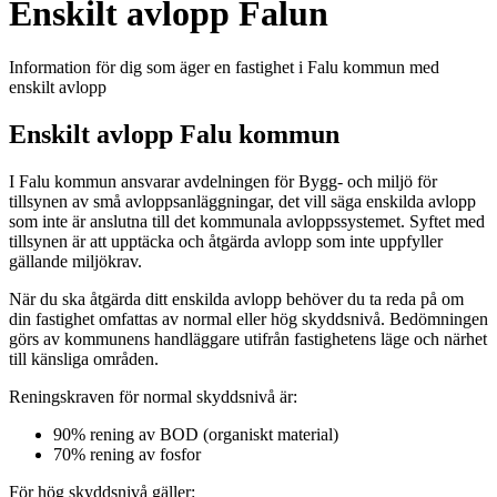
Enskilt avlopp Falun
Information för dig som äger en fastighet i Falu kommun med
enskilt avlopp
Enskilt avlopp Falu kommun
I Falu kommun ansvarar avdelningen för Bygg- och miljö för
tillsynen av små avloppsanläggningar, det vill säga enskilda avlopp
som inte är anslutna till det kommunala avloppssystemet. Syftet med
tillsynen är att upptäcka och åtgärda avlopp som inte uppfyller
gällande miljökrav.
När du ska åtgärda ditt enskilda avlopp behöver du ta reda på om
din fastighet omfattas av normal eller hög skyddsnivå. Bedömningen
görs av kommunens handläggare utifrån fastighetens läge och närhet
till känsliga områden.
Reningskraven för normal skyddsnivå är:
90% rening av BOD (organiskt material)
70% rening av fosfor
För hög skyddsnivå gäller: