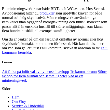
Ett minireningsverk renar både BDT- och WC-vatten. Hos Svensk
Avloppsrening hittar du
produkter
som uppfyller kraven för både
normal och hög skyddsnivå. Våra reningsverk använder inga
kemikalier utan bygger på biologisk rening och finns i storlekar som
passar allt från enskilda hushåll till större anläggningar som klarar
flera hundra hushåll, till exempel samfälligheter.
Om du är osäker på om din fastighet omfattas av normal eller hög
skyddsnivå, kontakta kommunen för besked. Här kan du läsa mer
om vad som gäller i just Falu kommun, skicka in ansökan m.m:
Falu
kommuns hemsida
.
Länkar
Att tänka på inför val av nytt enskilt avlopp
Trekammarbrunn
Större
avlopp för flera hushåll och samfälligheter
Vad är ett
minireningsverk
Sidor
Hem
Om Eloy
Service & Underhåll