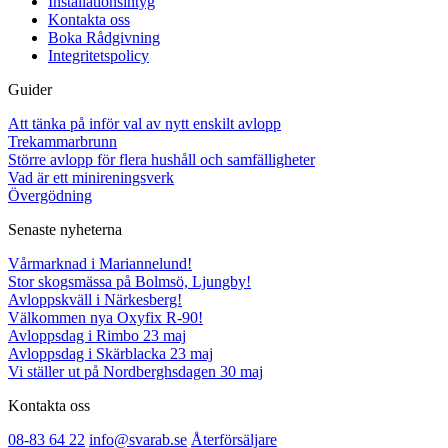
Installationsintyg
Kontakta oss
Boka Rådgivning
Integritetspolicy
Guider
Att tänka på inför val av nytt enskilt avlopp
Trekammarbrunn
Större avlopp för flera hushåll och samfälligheter
Vad är ett minireningsverk
Övergödning
Senaste nyheterna
Vårmarknad i Mariannelund!
Stor skogsmässa på Bolmsö, Ljungby!
Avloppskväll i Närkesberg!
Välkommen nya Oxyfix R-90!
Avloppsdag i Rimbo 23 maj
Avloppsdag i Skärblacka 23 maj
Vi ställer ut på Nordberghsdagen 30 maj
Kontakta oss
08-83 64 22
info@svarab.se
Återförsäljare