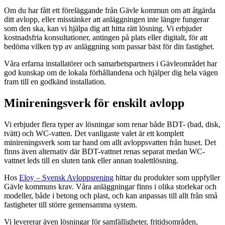
Om du har fått ett föreläggande från Gävle kommun om att åtgärda
ditt avlopp, eller misstänker att anläggningen inte längre fungerar
som den ska, kan vi hjälpa dig att hitta rätt lösning. Vi erbjuder
kostnadsfria konsultationer, antingen på plats eller digitalt, för att
bedöma vilken typ av anläggning som passar bäst för din fastighet.
Våra erfarna installatörer och samarbetspartners i Gävleområdet har
god kunskap om de lokala förhållandena och hjälper dig hela vägen
fram till en godkänd installation.
Minireningsverk för enskilt avlopp
Vi erbjuder flera typer av lösningar som renar både BDT- (bad, disk,
tvätt) och WC-vatten. Det vanligaste valet är ett komplett
minireningsverk som tar hand om allt avloppsvatten från huset. Det
finns även alternativ där BDT-vattnet renas separat medan WC-
vattnet leds till en sluten tank eller annan toalettlösning.
Hos
Eloy – Svensk Avloppsrening
hittar du produkter som uppfyller
Gävle kommuns krav. Våra anläggningar finns i olika storlekar och
modeller, både i betong och plast, och kan anpassas till allt från små
fastigheter till större gemensamma system.
Vi levererar även lösningar för samfälligheter, fritidsområden,