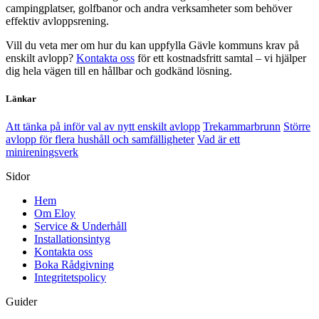
campingplatser, golfbanor och andra verksamheter som behöver
effektiv avloppsrening.
Vill du veta mer om hur du kan uppfylla Gävle kommuns krav på
enskilt avlopp?
Kontakta oss
för ett kostnadsfritt samtal – vi hjälper
dig hela vägen till en hållbar och godkänd lösning.
Länkar
Att tänka på inför val av nytt enskilt avlopp
Trekammarbrunn
Större
avlopp för flera hushåll och samfälligheter
Vad är ett
minireningsverk
Sidor
Hem
Om Eloy
Service & Underhåll
Installationsintyg
Kontakta oss
Boka Rådgivning
Integritetspolicy
Guider