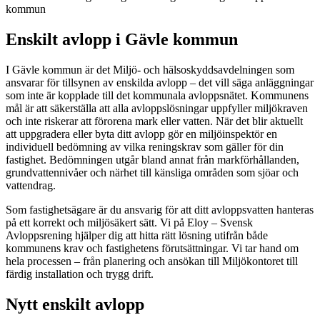
kommun
Enskilt avlopp i Gävle kommun
I Gävle kommun är det Miljö- och hälsoskyddsavdelningen som
ansvarar för tillsynen av enskilda avlopp – det vill säga anläggningar
som inte är kopplade till det kommunala avloppsnätet. Kommunens
mål är att säkerställa att alla avloppslösningar uppfyller miljökraven
och inte riskerar att förorena mark eller vatten. När det blir aktuellt
att uppgradera eller byta ditt avlopp gör en miljöinspektör en
individuell bedömning av vilka reningskrav som gäller för din
fastighet. Bedömningen utgår bland annat från markförhållanden,
grundvattennivåer och närhet till känsliga områden som sjöar och
vattendrag.
Som fastighetsägare är du ansvarig för att ditt avloppsvatten hanteras
på ett korrekt och miljösäkert sätt. Vi på Eloy – Svensk
Avloppsrening hjälper dig att hitta rätt lösning utifrån både
kommunens krav och fastighetens förutsättningar. Vi tar hand om
hela processen – från planering och ansökan till Miljökontoret till
färdig installation och trygg drift.
Nytt enskilt avlopp