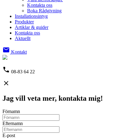
Kontakta oss
Boka Rådgivning
Installationsintyg
Produkter
Artiklar & guider
Kontakta oss
Aktuellt
email
Kontakt
phone
08-83 64 22
close
Jag vill veta mer, kontakta mig!
Förnamn
Efternamn
E-post