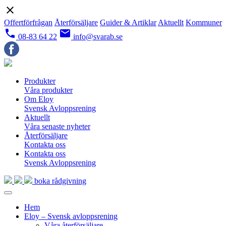
close
Offertförfrågan
Återförsäljare
Guider & Artiklar
Aktuellt
Kommuner
local_phone
email
08-83 64 22
info@svarab.se
Produkter
Våra produkter
Om Eloy
Svensk Avloppsrening
Aktuellt
Våra senaste nyheter
Återförsäljare
Kontakta oss
Kontakta oss
Svensk Avloppsrening
boka rådgivning
Hem
Eloy – Svensk avloppsrening
Våra återförsäljare