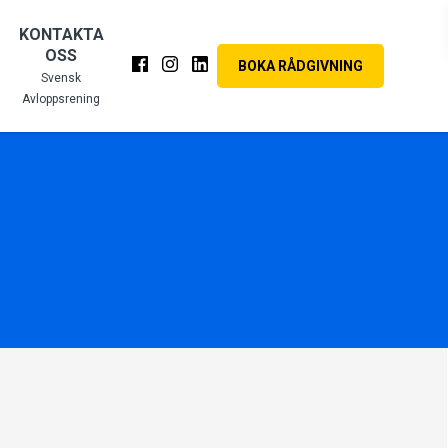
KONTAKTA
OSS
BOKA RÅDGIVNING
Svensk
Avloppsrening