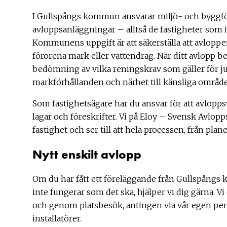
I Gullspångs kommun ansvarar miljö- och byggför
avloppsanläggningar – alltså de fastigheter som i
Kommunens uppgift är att säkerställa att avloppen
förorena mark eller vattendrag. När ditt avlopp b
bedömning av vilka reningskrav som gäller för ju
markförhållanden och närhet till känsliga områd
Som fastighetsägare har du ansvar för att avloppsv
lagar och föreskrifter. Vi på Eloy – Svensk Avlopps
fastighet och ser till att hela processen, från plan
Nytt enskilt avlopp
Om du har fått ett föreläggande från Gullspångs 
inte fungerar som det ska, hjälper vi dig gärna. V
och genom platsbesök, antingen via vår egen pers
installatörer.