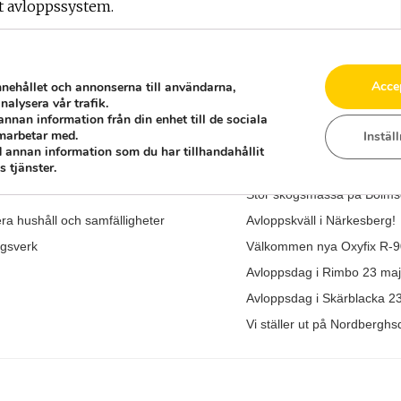
rt avloppssystem.
Acce
nnehållet och annonserna till användarna,
nalysera vår trafik.
annan information från din enhet till de sociala
marbetar med.
Instäl
SENASTE NYHETERNA
 annan information som du har tillhandahållit
 tjänster.
al av nytt enskilt avlopp
Vårmarknad i Mariannelun
Stor skogsmässa på Bolmsö
era hushåll och samfälligheter
Avloppskväll i Närkesberg!
ngsverk
Välkommen nya Oxyfix R-9
Avloppsdag i Rimbo 23 maj
Avloppsdag i Skärblacka 2
Vi ställer ut på Nordbergh