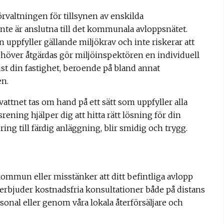
valtningen för tillsynen av enskilda
nte är anslutna till det kommunala avloppsnätet.
 uppfyller gällande miljökrav och inte riskerar att
ehöver åtgärdas gör miljöinspektören en individuell
st din fastighet, beroende på bland annat
en.
attnet tas om hand på ett sätt som uppfyller alla
rening hjälper dig att hitta rätt lösning för din
ering till färdig anläggning, blir smidig och trygg.
kommun eller misstänker att ditt befintliga avlopp
i erbjuder kostnadsfria konsultationer både på distans
onal eller genom våra lokala återförsäljare och