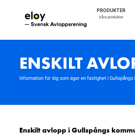
PRODUKTER
Våra produkter
ENSKILT AVL
Information för dig som äger en fastighet i Gullspång
Enskilt avlopp i Gullspångs komm