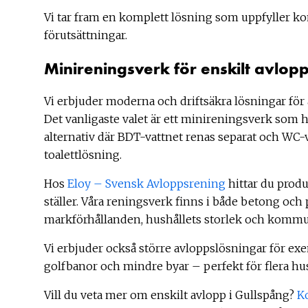
Vi tar fram en komplett lösning som uppfyller k
förutsättningar.
Minireningsverk för enskilt avlop
Vi erbjuder moderna och driftsäkra lösningar för 
Det vanligaste valet är ett minireningsverk som h
alternativ där BDT-vattnet renas separat och WC-va
toalettlösning.
Hos
Eloy – Svensk Avloppsrening
hittar du prod
ställer. Våra reningsverk finns i både betong och p
markförhållanden, hushållets storlek och kommun
Vi erbjuder också större avloppslösningar för exe
golfbanor och mindre byar – perfekt för flera h
Vill du veta mer om enskilt avlopp i Gullspång?
K