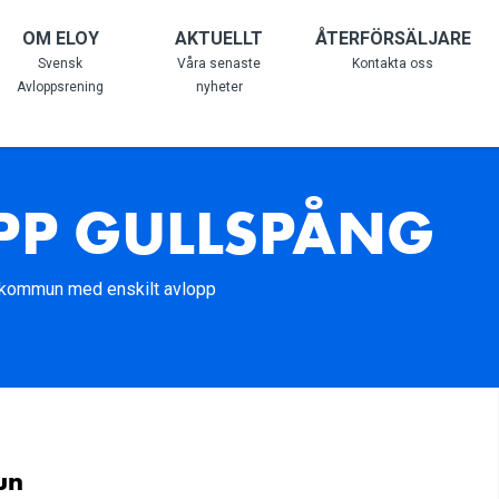
OM ELOY
AKTUELLT
ÅTERFÖRSÄLJARE
Svensk
Våra senaste
Kontakta oss
Avloppsrening
nyheter
OPP GULLSPÅNG
s kommun med enskilt avlopp
un