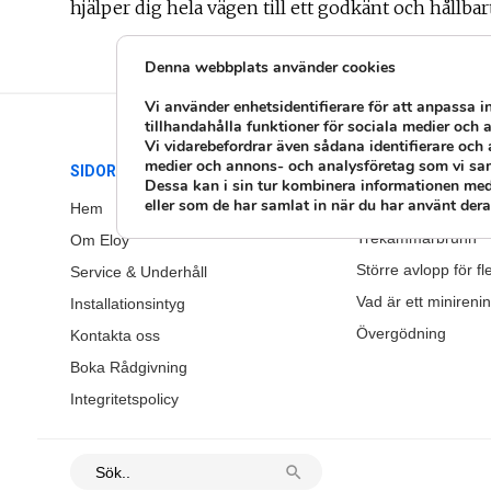
hjälper dig hela vägen till ett godkänt och hållba
Denna webbplats använder cookies
Vi använder enhetsidentifierare för att anpassa i
tillhandahålla funktioner för sociala medier och a
Vi vidarebefordrar även sådana identifierare och 
medier och annons- och analysföretag som vi sa
SIDOR
GUIDER
Dessa kan i sin tur kombinera informationen med
eller som de har samlat in när du har använt deras
Att tänka på inför v
Hem
Trekammarbrunn
Om Eloy
Större avlopp för fl
Service & Underhåll
Vad är ett minireni
Installationsintyg
Övergödning
Kontakta oss
Boka Rådgivning
Integritetspolicy
search