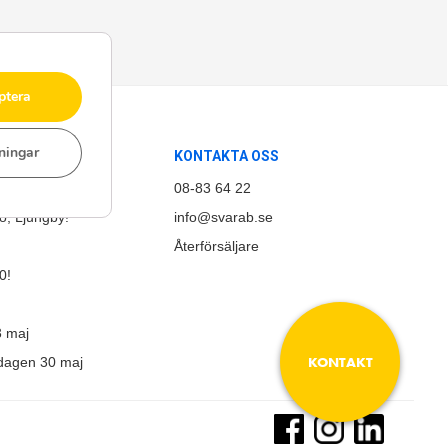
ptera
lningar
KONTAKTA OSS
d!
08-83 64 22
, Ljungby!
info@svarab.se
email
Återförsäljare
0!
3 maj
KONTAKT
sdagen 30 maj