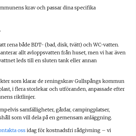
ommunens krav och passar dina specifika
p
att rena både BDT- (bad, disk, tvätt) och WC-vatten.
anterar allt avloppsvatten från huset, men vi har även
ttnet leds till en sluten tank eller annan
ukter som klarar de reningskrav Gullspångs kommun
last, i flera storlekar och utföranden, anpassade efter
ens riktlinjer.
mpelvis samfälligheter, gårdar, campingplatser,
ushåll som vill dela på en gemensam anläggning.
ontakta oss
idag för kostnadsfri rådgivning – vi