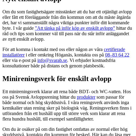
Om du som fastighetsägare misstänker att du har ett otjänligt avlopp
eller fått ett föreläggande från din kommun om att du måste åtgärda
det, har vi sammanställt några viktiga punkter inför ditt kommande
byte. I vår guide
”Att tänka på inför köp av enskilt avlopp”
hittar du
råd och tips som kommer väl till pass när du står inför anläggandet
av nytt enskilt avlopp.
För att komma i kontakt med oss eller någon av våra
certifierade
installatörer
i eller omkring Höganäs, kontakta oss på
08–83 64 22
eller via e-post på
info@svarab.se
. Vi erbjuder kostnadsfria
konsultationer både på distans och genom platsbesök.
Minireningsverk för enskilt avlopp
Ett minireningsverk klarar att rena både BDT- och WC-vatten. Hos
oss på Svensk Avloppsrening hittar du
produkter
som passar för
både normal och hög skyddsnivå. I våra reningsverk används inga
kemikalier utan rening sker på biologisk väg. Reningsverken finns i
utföranden från ett hushåll upp till större verk som klarar att rena
flera hundra hushåll, till exempel samfälligheter.
Om du är osäker på om din fastighet omfattas av normal eller hög
skyddsnivå, kontakta din kommun för besked. Här kan du läsa mer