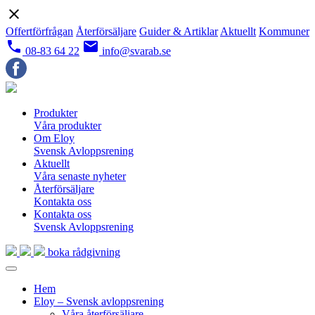
close
Offertförfrågan
Återförsäljare
Guider & Artiklar
Aktuellt
Kommuner
local_phone
email
08-83 64 22
info@svarab.se
Produkter
Våra produkter
Om Eloy
Svensk Avloppsrening
Aktuellt
Våra senaste nyheter
Återförsäljare
Kontakta oss
Kontakta oss
Svensk Avloppsrening
boka rådgivning
Hem
Eloy – Svensk avloppsrening
Våra återförsäljare