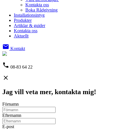
Kontakta oss
Boka Rådgivning
Installationsintyg
Produkter
Artiklar & guider
Kontakta oss
Aktuellt
email
Kontakt
phone
08-83 64 22
close
Jag vill veta mer, kontakta mig!
Förnamn
Efternamn
E-post