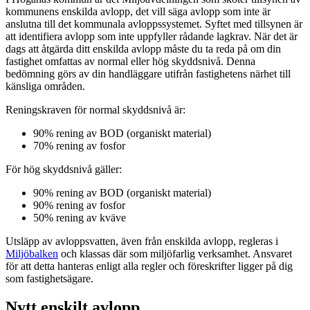
kommunens enskilda avlopp, det vill säga avlopp som inte är
anslutna till det kommunala avloppssystemet. Syftet med tillsynen är
att identifiera avlopp som inte uppfyller rådande lagkrav. När det är
dags att åtgärda ditt enskilda avlopp måste du ta reda på om din
fastighet omfattas av normal eller hög skyddsnivå. Denna
bedömning görs av din handläggare utifrån fastighetens närhet till
känsliga områden.
Reningskraven för normal skyddsnivå är:
90% rening av BOD (organiskt material)
70% rening av fosfor
För hög skyddsnivå gäller:
90% rening av BOD (organiskt material)
90% rening av fosfor
50% rening av kväve
Utsläpp av avloppsvatten, även från enskilda avlopp, regleras i
Miljöbalken
och klassas där som miljöfarlig verksamhet. Ansvaret
för att detta hanteras enligt alla regler och föreskrifter ligger på dig
som fastighetsägare.
Nytt enskilt avlopp