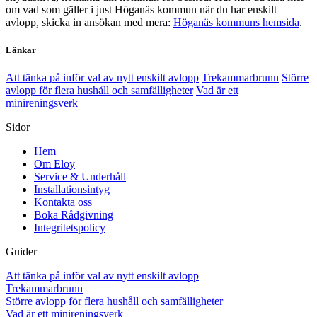
om vad som gäller i just Höganäs kommun när du har enskilt
avlopp, skicka in ansökan med mera:
Höganäs kommuns hemsida
.
Länkar
Att tänka på inför val av nytt enskilt avlopp
Trekammarbrunn
Större
avlopp för flera hushåll och samfälligheter
Vad är ett
minireningsverk
Sidor
Hem
Om Eloy
Service & Underhåll
Installationsintyg
Kontakta oss
Boka Rådgivning
Integritetspolicy
Guider
Att tänka på inför val av nytt enskilt avlopp
Trekammarbrunn
Större avlopp för flera hushåll och samfälligheter
Vad är ett minireningsverk