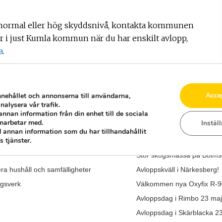
v normal eller hög skyddsnivå, kontakta kommunen
r i just Kumla kommun när du har enskilt avlopp,
a
.
Acce
nnehållet och annonserna till användarna,
nalysera vår trafik.
annan information från din enhet till de sociala
marbetar med.
Instäl
SENASTE NYHETERNA
 annan information som du har tillhandahållit
 tjänster.
al av nytt enskilt avlopp
Vårmarknad i Mariannelun
Stor skogsmässa på Bolmsö
era hushåll och samfälligheter
Avloppskväll i Närkesberg!
ngsverk
Välkommen nya Oxyfix R-9
Avloppsdag i Rimbo 23 maj
Avloppsdag i Skärblacka 2