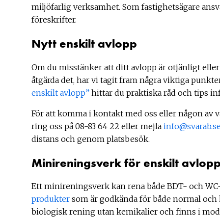
miljöfarlig verksamhet. Som fastighetsägare ansvar
föreskrifter.
Nytt enskilt avlopp
Om du misstänker att ditt avlopp är otjänligt ell
åtgärda det, har vi tagit fram några viktiga punkter
enskilt avlopp”
hittar du praktiska råd och tips inf
För att komma i kontakt med oss eller någon av 
ring oss på 08-83 64 22 eller mejla
info@svarab.s
distans och genom platsbesök.
Minireningsverk för enskilt avlop
Ett minireningsverk kan rena både BDT- och WC-
produkter
som är godkända för både normal och 
biologisk rening utan kemikalier och finns i model