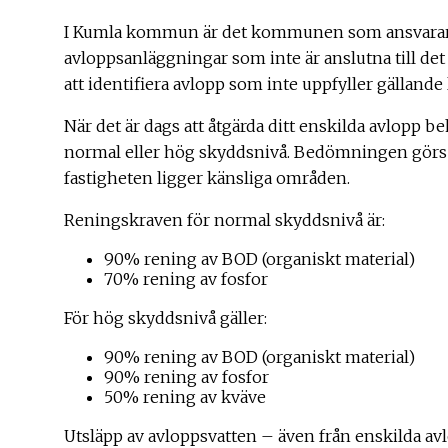
I Kumla kommun är det kommunen som ansvarar för
avloppsanläggningar som inte är anslutna till de
att identifiera avlopp som inte uppfyller gällande 
När det är dags att åtgärda ditt enskilda avlopp b
normal eller hög skyddsnivå. Bedömningen görs
fastigheten ligger känsliga områden.
Reningskraven för normal skyddsnivå är:
90% rening av BOD (organiskt material)
70% rening av fosfor
För hög skyddsnivå gäller:
90% rening av BOD (organiskt material)
90% rening av fosfor
50% rening av kväve
Utsläpp av avloppsvatten – även från enskilda av