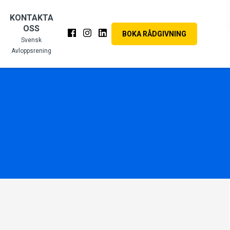
KONTAKTA
OSS
BOKA RÅDGIVNING
Svensk
Avloppsrening