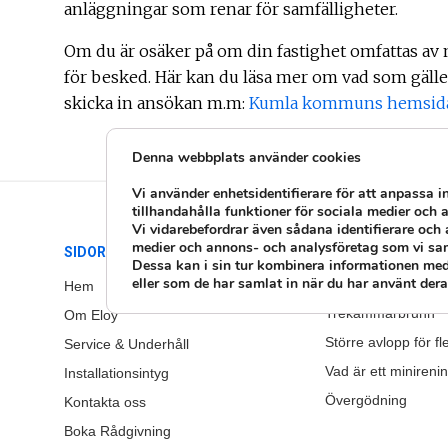
anläggningar som renar för samfälligheter.
Om du är osäker på om din fastighet omfattas a
för besked. Här kan du läsa mer om vad som gälle
skicka in ansökan m.m:
Kumla kommuns hemsid
Denna webbplats använder cookies
Vi använder enhetsidentifierare för att anpassa i
tillhandahålla funktioner för sociala medier och a
Vi vidarebefordrar även sådana identifierare och 
medier och annons- och analysföretag som vi sa
SIDOR
GUIDER
Dessa kan i sin tur kombinera informationen med
eller som de har samlat in när du har använt deras
Att tänka på inför v
Hem
Trekammarbrunn
Om Eloy
Större avlopp för fl
Service & Underhåll
Vad är ett minireni
Installationsintyg
Övergödning
Kontakta oss
Boka Rådgivning