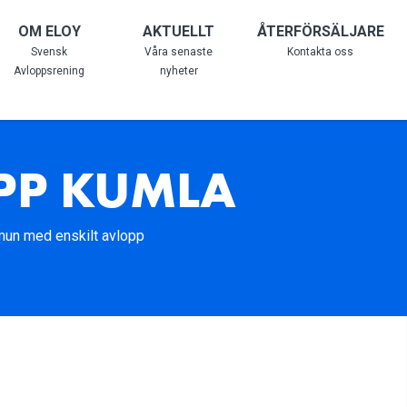
OM ELOY
AKTUELLT
ÅTERFÖRSÄLJARE
Svensk
Våra senaste
Kontakta oss
Avloppsrening
nyheter
OPP KUMLA
mun med enskilt avlopp