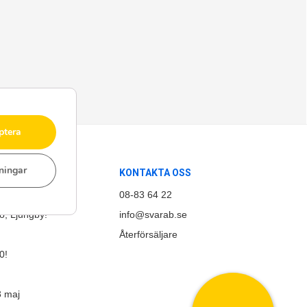
ptera
lningar
KONTAKTA OSS
d!
08-83 64 22
, Ljungby!
info@svarab.se
email
Återförsäljare
0!
3 maj