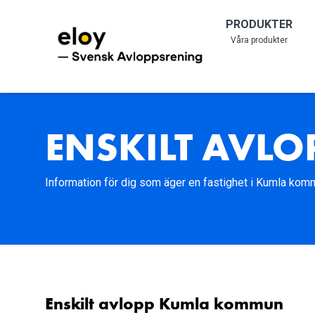
PRODUKTER
Våra produkter
ENSKILT AVL
Information för dig som äger en fastighet i Kumla kom
Enskilt avlopp Kumla kommun