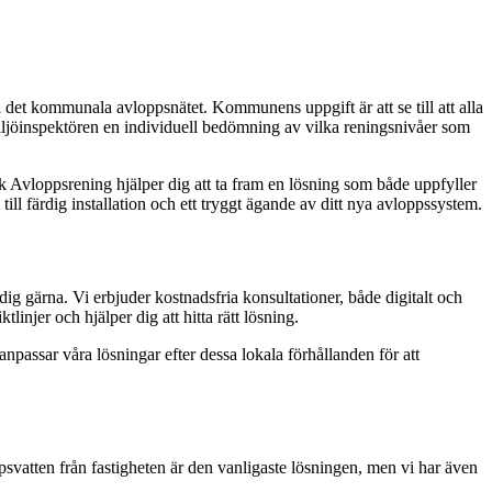
 det kommunala avloppsnätet. Kommunens uppgift är att se till att alla
 miljöinspektören en individuell bedömning av vilka reningsnivåer som
k Avloppsrening hjälper dig att ta fram en lösning som både uppfyller
ll färdig installation och ett tryggt ägande av ditt nya avloppssystem.
ig gärna. Vi erbjuder kostnadsfria konsultationer, både digitalt och
injer och hjälper dig att hitta rätt lösning.
passar våra lösningar efter dessa lokala förhållanden för att
svatten från fastigheten är den vanligaste lösningen, men vi har även