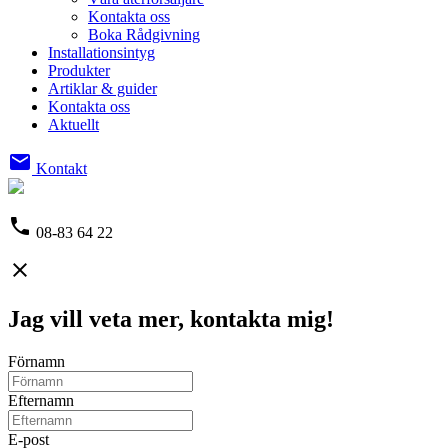
Kontakta oss
Boka Rådgivning
Installationsintyg
Produkter
Artiklar & guider
Kontakta oss
Aktuellt
email
Kontakt
phone
08-83 64 22
close
Jag vill veta mer, kontakta mig!
Förnamn
Efternamn
E-post