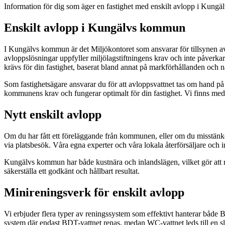
Information för dig som äger en fastighet med enskilt avlopp i Kun
Enskilt avlopp i Kungälvs kommun
I Kungälvs kommun är det Miljökontoret som ansvarar för tillsynen av 
avloppslösningar uppfyller miljölagstiftningens krav och inte påverkar
krävs för din fastighet, baserat bland annat på markförhållanden och nä
Som fastighetsägare ansvarar du för att avloppsvattnet tas om hand på
kommunens krav och fungerar optimalt för din fastighet. Vi finns med f
Nytt enskilt avlopp
Om du har fått ett föreläggande från kommunen, eller om du misstänker 
via platsbesök. Våra egna experter och våra lokala återförsäljare och i
Kungälvs kommun har både kustnära och inlandslägen, vilket gör att re
säkerställa ett godkänt och hållbart resultat.
Minireningsverk för enskilt avlopp
Vi erbjuder flera typer av reningssystem som effektivt hanterar både 
system där endast BDT-vattnet renas, medan WC-vattnet leds till en slu