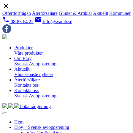
close
Offertförfrågan
Återförsäljare
Guider & Artiklar
Aktuellt
Kommuner
local_phone
email
08-83 64 22
info@svarab.se
Produkter
Våra produkter
Om Eloy
Svensk Avloppsrening
Aktuellt
Våra senaste nyheter
Återförsäljare
Kontakta oss
Kontakta oss
Svensk Avloppsrening
boka rådgivning
Hem
Eloy – Svensk avloppsrening
Våra återförsäljare