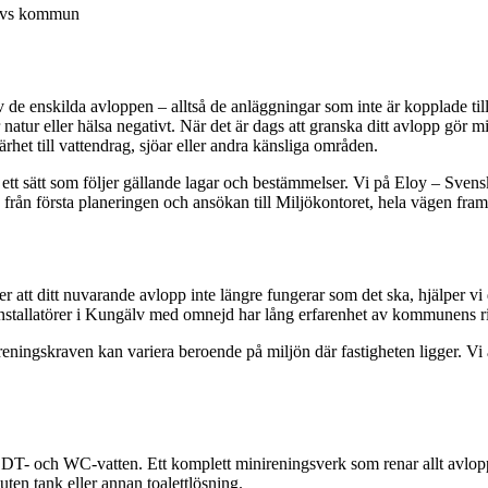
gälvs kommun
de enskilda avloppen – alltså de anläggningar som inte är kopplade till
 natur eller hälsa negativt. När det är dags att granska ditt avlopp gör
rhet till vattendrag, sjöar eller andra känsliga områden.
 ett sätt som följer gällande lagar och bestämmelser. Vi på Eloy – Svens
rån första planeringen och ansökan till Miljökontoret, hela vägen fram ti
att ditt nuvarande avlopp inte längre fungerar som det ska, hjälper vi d
nstallatörer i Kungälv med omnejd har lång erfarenhet av kommunens riktl
ningskraven kan variera beroende på miljön där fastigheten ligger. Vi an
BDT- och WC-vatten. Ett komplett minireningsverk som renar allt avlopp
ten tank eller annan toalettlösning.