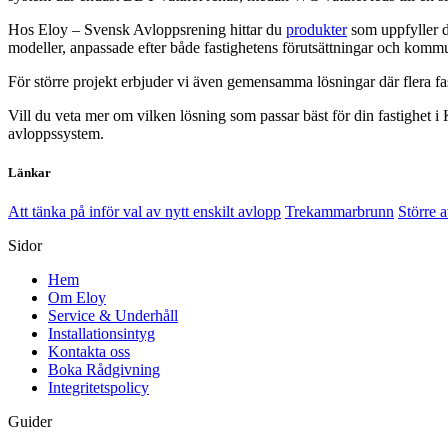
Hos Eloy – Svensk Avloppsrening hittar du
produkter
som uppfyller d
modeller, anpassade efter både fastighetens förutsättningar och komm
För större projekt erbjuder vi även gemensamma lösningar där flera fa
Vill du veta mer om vilken lösning som passar bäst för din fastighet 
avloppssystem.
Länkar
Att tänka på inför val av nytt enskilt avlopp
Trekammarbrunn
Större a
Sidor
Hem
Om Eloy
Service & Underhåll
Installationsintyg
Kontakta oss
Boka Rådgivning
Integritetspolicy
Guider