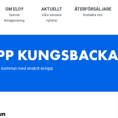
OM ELOY
AKTUELLT
ÅTERFÖRSÄLJARE
Svensk
Våra senaste
Kontakta oss
Avloppsrening
nyheter
OPP KUNGSBACK
ka kommun med enskilt avlopp
un