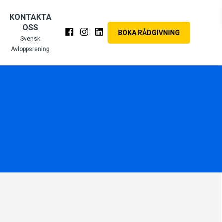
KONTAKTA
OSS
BOKA RÅDGIVNING
Svensk
Avloppsrening
A