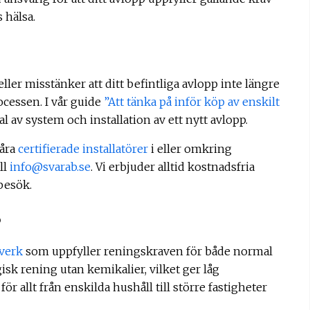
 hälsa.
er misstänker att ditt befintliga avlopp inte längre
ocessen. I vår guide
”Att tänka på inför köp av enskilt
al av system och installation av ett nytt avlopp.
våra
certifierade installatörer
i eller omkring
ll
info@svarab.se
. Vi erbjuder alltid kostnadsfria
besök.
p
verk
som uppfyller reningskraven för både normal
sk rening utan kemikalier, vilket ger låg
ör allt från enskilda hushåll till större fastigheter