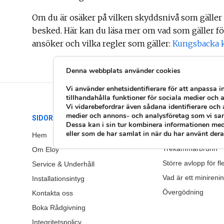
Om du är osäker på vilken skyddsnivå som gäller
besked. Här kan du läsa mer om vad som gäller f
ansöker och vilka regler som gäller:
Kungsbacka
Denna webbplats använder cookies
Vi använder enhetsidentifierare för att anpassa i
tillhandahålla funktioner för sociala medier och a
Vi vidarebefordrar även sådana identifierare och 
medier och annons- och analysföretag som vi sa
SIDOR
GUIDER
Dessa kan i sin tur kombinera informationen med
eller som de har samlat in när du har använt deras
Att tänka på inför v
Hem
Trekammarbrunn
Om Eloy
Större avlopp för fl
Service & Underhåll
Vad är ett minireni
Installationsintyg
Övergödning
Kontakta oss
Boka Rådgivning
Integritetspolicy