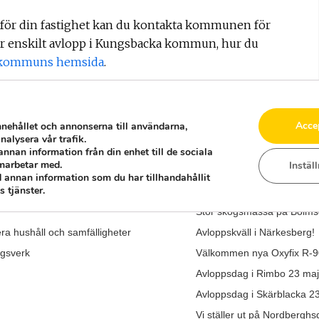
 för din fastighet kan du kontakta kommunen för
ör enskilt avlopp i Kungsbacka kommun, hur du
 kommuns hemsida
.
Acce
nnehållet och annonserna till användarna,
nalysera vår trafik.
annan information från din enhet till de sociala
marbetar med.
Instäl
SENASTE NYHETERNA
 annan information som du har tillhandahållit
 tjänster.
al av nytt enskilt avlopp
Vårmarknad i Mariannelun
Stor skogsmässa på Bolmsö
era hushåll och samfälligheter
Avloppskväll i Närkesberg!
ngsverk
Välkommen nya Oxyfix R-9
Avloppsdag i Rimbo 23 maj
Avloppsdag i Skärblacka 2
Vi ställer ut på Nordbergh