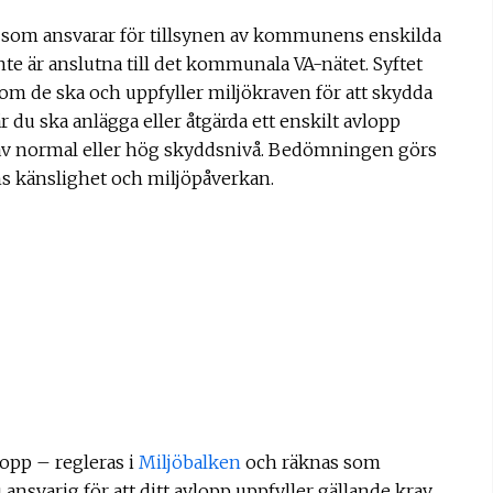
 som ansvarar för tillsynen av kommunens enskilda
te är anslutna till det kommunala VA-nätet. Syftet
 som de ska och uppfyller miljökraven för att skydda
du ska anlägga eller åtgärda ett enskilt avlopp
 av normal eller hög skyddsnivå. Bedömningen görs
s känslighet och miljöpåverkan.
lopp – regleras i
Miljöbalken
och räknas som
ansvarig för att ditt avlopp uppfyller gällande krav