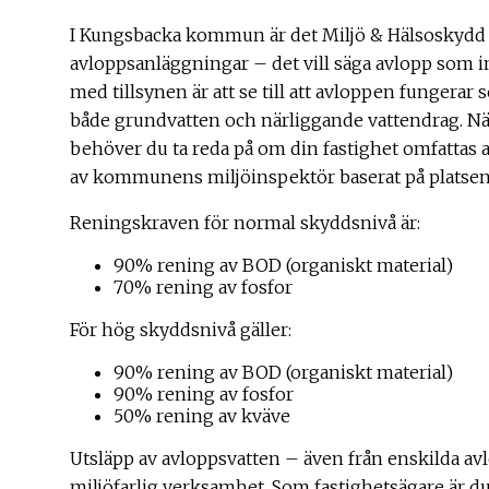
I Kungsbacka kommun är det Miljö & Hälsoskydd
avloppsanläggningar – det vill säga avlopp som in
med tillsynen är att se till att avloppen fungerar
både grundvatten och närliggande vattendrag. När 
behöver du ta reda på om din fastighet omfattas
av kommunens miljöinspektör baserat på platsen
Reningskraven för normal skyddsnivå är:
90% rening av BOD (organiskt material)
70% rening av fosfor
För hög skyddsnivå gäller:
90% rening av BOD (organiskt material)
90% rening av fosfor
50% rening av kväve
Utsläpp av avloppsvatten – även från enskilda av
miljöfarlig verksamhet. Som fastighetsägare är du 