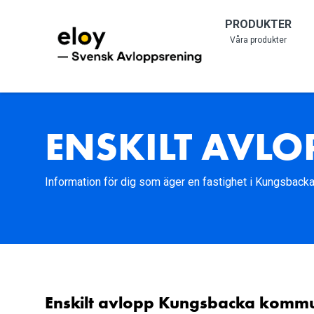
PRODUKTER
Våra produkter
ENSKILT AVL
Information för dig som äger en fastighet i Kungsbac
Enskilt avlopp Kungsbacka komm