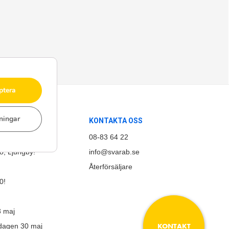
ptera
lningar
KONTAKTA OSS
d!
08-83 64 22
, Ljungby!
info@svarab.se
email
Återförsäljare
0!
3 maj
KONTAKT
sdagen 30 maj