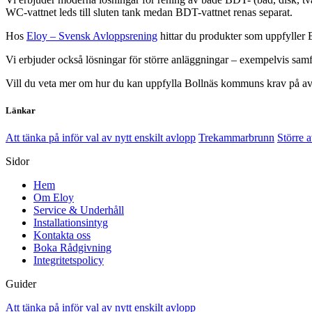
WC-vattnet leds till sluten tank medan BDT-vattnet renas separat.
Hos
Eloy – Svensk Avloppsrening
hittar du produkter som uppfyller 
Vi erbjuder också lösningar för större anläggningar – exempelvis samf
Vill du veta mer om hur du kan uppfylla Bollnäs kommuns krav på a
Länkar
Att tänka på inför val av nytt enskilt avlopp
Trekammarbrunn
Större a
Sidor
Hem
Om Eloy
Service & Underhåll
Installationsintyg
Kontakta oss
Boka Rådgivning
Integritetspolicy
Guider
Att tänka på inför val av nytt enskilt avlopp