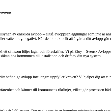
 kommun
synen av enskilda avlopp – alltså avloppsanläggningar som inte är ansl
er vattendrag negativt. När det blir aktuellt att åtgärda ditt avlopp gö
ett sätt som följer lagar och föreskrifter. Vi på Eloy – Svensk Avloppsren
ökan hos kommunen till installation och drift av ditt nya system.
itt befintliga avlopp inte längre uppfyller kraven? Vi hjälper dig att t
erfarenhet och känner till kommunens riktlinjer, vilket gör processen bå
tt) och WC-vatten. Det vanligaste är ett komplett minireningsverk som t