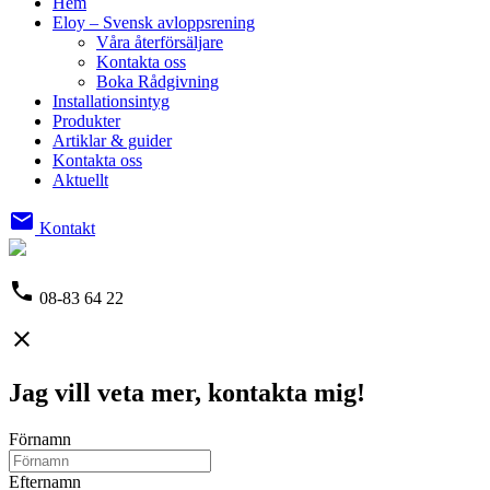
Hem
Eloy – Svensk avloppsrening
Våra återförsäljare
Kontakta oss
Boka Rådgivning
Installationsintyg
Produkter
Artiklar & guider
Kontakta oss
Aktuellt
email
Kontakt
phone
08-83 64 22
close
Jag vill veta mer, kontakta mig!
Förnamn
Efternamn