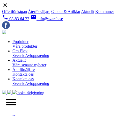
close
Offertförfrågan
Återförsäljare
Guider & Artiklar
Aktuellt
Kommuner
local_phone
email
08-83 64 22
info@svarab.se
Produkter
Våra produkter
Om Eloy
Svensk Avloppsrening
Aktuellt
Våra senaste nyheter
Återförsäljare
Kontakta oss
Kontakta oss
Svensk Avloppsrening
boka rådgivning