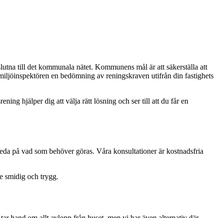
utna till det kommunala nätet. Kommunens mål är att säkerställa att
r miljöinspektören en bedömning av reningskraven utifrån din fastighets
ing hjälper dig att välja rätt lösning och ser till att du får en
a reda på vad som behöver göras. Våra konsultationer är kostnadsfria
de smidig och trygg.
ar hand om allt avlopp från huset, men vi har även alternativ där