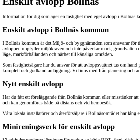
Enskilt avlopp Bollnäs
Information för dig som äger en fastighet med eget avlopp i Bollnäs
Enskilt avlopp i Bollnäs kommun
I Bollnäs kommun är det Miljö- och byggnämnden som ansvarar för till
avloppen uppfyller miljökraven och inte påverkar mark, grundvatten ell
läge, markförhållanden och närhet till känsliga områden.
Som fastighetsägare har du ansvar för att avloppsvattnet tas om hand på 
komplett och godkänd anläggning. Vi finns med från planering och ans
Nytt enskilt avlopp
Har du fått ett föreläggande från Bollnäs kommun eller misstänker att d
och kan genomföras både på distans och vid hembesök.
Våra lokala installatörer och återförsäljare i Bollnäsområdet har lång 
Minireningsverk för enskilt avlopp
Vi erbjuder moderna lösningar för rening av både BDT- (bad, disk, tvä