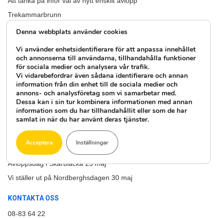
Att tänka på inför val av nytt enskilt avlopp
Trekammarbrunn
Större avlopp för flera hushåll och samfälligheter
Denna webbplats använder cookies
Vad är ett minireningsverk
Vi använder enhetsidentifierare för att anpassa innehållet
Övergödning
och annonserna till användarna, tillhandahålla funktioner
för sociala medier och analysera vår trafik.
Vi vidarebefordrar även sådana identifierare och annan
SENASTE NYHETERNA
information från din enhet till de sociala medier och
annons- och analysföretag som vi samarbetar med.
Vårmarknad i Mariannelund!
Dessa kan i sin tur kombinera informationen med annan
Stor skogsmässa på Bolmsö, Ljungby!
information som du har tillhandahållit eller som de har
samlat in när du har använt deras tjänster.
Avloppskväll i Närkesberg!
Välkommen nya Oxyfix R-90!
Acceptera
Inställningar
Avloppsdag i Rimbo 23 maj
Avloppsdag i Skärblacka 23 maj
Vi ställer ut på Nordberghsdagen 30 maj
KONTAKTA OSS
08-83 64 22