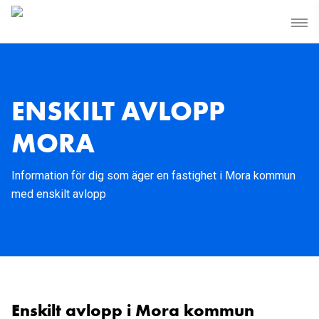
ENSKILT AVLOPP
MORA
Information för dig som äger en fastighet i Mora kommun
med enskilt avlopp
Enskilt avlopp i Mora kommun