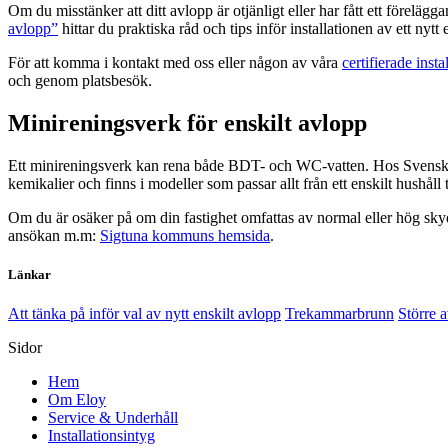
Om du misstänker att ditt avlopp är otjänligt eller har fått ett föreläg
avlopp”
hittar du praktiska råd och tips inför installationen av ett nytt 
För att komma i kontakt med oss eller någon av våra
certifierade insta
och genom platsbesök.
Minireningsverk för enskilt avlopp
Ett minireningsverk kan rena både BDT- och WC-vatten. Hos Svensk
kemikalier och finns i modeller som passar allt från ett enskilt hushåll 
Om du är osäker på om din fastighet omfattas av normal eller hög sk
ansökan m.m:
Sigtuna kommuns hemsida
.
Länkar
Att tänka på inför val av nytt enskilt avlopp
Trekammarbrunn
Större a
Sidor
Hem
Om Eloy
Service & Underhåll
Installationsintyg