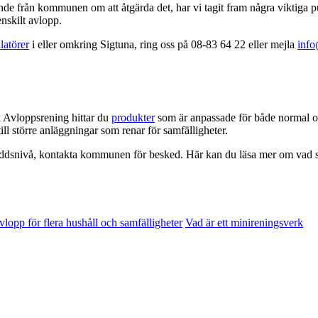
gande från kommunen om att åtgärda det, har vi tagit fram några viktiga p
enskilt avlopp.
llatörer
i eller omkring Sigtuna, ring oss på 08-83 64 22 eller mejla
info
 Avloppsrening hittar du
produkter
som är anpassade för både normal o
till större anläggningar som renar för samfälligheter.
yddsnivå, kontakta kommunen för besked. Här kan du läsa mer om vad so
vlopp för flera hushåll och samfälligheter
Vad är ett minireningsverk