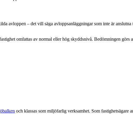
lda avloppen – det vill säga avloppsanläggningar som inte är anslutna t
 fastighet omfattas av normal eller hög skyddsnivå. Bedömningen görs a
jöbalken
och klassas som miljöfarlig verksamhet. Som fastighetsägare ansv