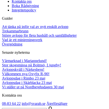
Kontakta oss
Boka Rådgivning
Integritetspolicy
Guider
Att tänka på inför val av nytt enskilt avlopp
Trekammarbrunn
Större avlopp för flera hushåll och samfälligheter
Vad är ett minireningsverk
Övergödning
Senaste nyheterna
Vårmarknad i Mariannelund!
Stor skogsmässa på Bolmsö, Ljungby!
Avloppskväll i Närkesberg!
Välkommen nya Oxyfix R-90!
Avloppsdag i Rimbo 23 maj
Avloppsdag i Skärblacka 23 maj
Vi ställer ut på Nordberghsdagen 30 maj
Kontakta oss
08-83 64 22
info@svarab.se
Återförsäljare
search