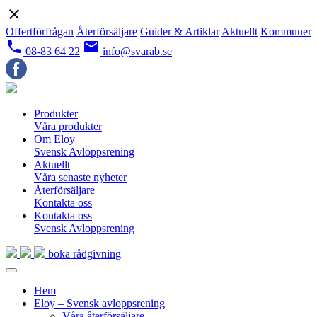
close
Offertförfrågan
Återförsäljare
Guider & Artiklar
Aktuellt
Kommuner
local_phone
email
08-83 64 22
info@svarab.se
Produkter
Våra produkter
Om Eloy
Svensk Avloppsrening
Aktuellt
Våra senaste nyheter
Återförsäljare
Kontakta oss
Kontakta oss
Svensk Avloppsrening
boka rådgivning
Hem
Eloy – Svensk avloppsrening
Våra återförsäljare