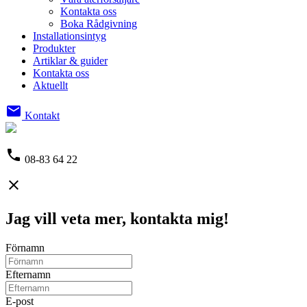
Kontakta oss
Boka Rådgivning
Installationsintyg
Produkter
Artiklar & guider
Kontakta oss
Aktuellt
email
Kontakt
phone
08-83 64 22
close
Jag vill veta mer, kontakta mig!
Förnamn
Efternamn
E-post