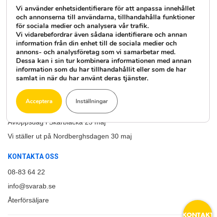
Vad är ett minireningsverk
Vi använder enhetsidentifierare för att anpassa innehållet
Övergödning
och annonserna till användarna, tillhandahålla funktioner
för sociala medier och analysera vår trafik.
Vi vidarebefordrar även sådana identifierare och annan
SENASTE NYHETERNA
information från din enhet till de sociala medier och
annons- och analysföretag som vi samarbetar med.
Vårmarknad i Mariannelund!
Dessa kan i sin tur kombinera informationen med annan
Stor skogsmässa på Bolmsö, Ljungby!
information som du har tillhandahållit eller som de har
samlat in när du har använt deras tjänster.
Avloppskväll i Närkesberg!
Välkommen nya Oxyfix R-90!
Acceptera
Inställningar
Avloppsdag i Rimbo 23 maj
Avloppsdag i Skärblacka 23 maj
Vi ställer ut på Nordberghsdagen 30 maj
KONTAKTA OSS
08-83 64 22
email
info@svarab.se
Återförsäljare
KONTAKT