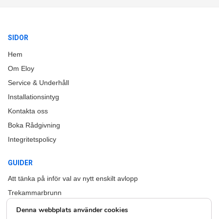
SIDOR
Hem
Om Eloy
Service & Underhåll
Installationsintyg
Kontakta oss
Boka Rådgivning
Integritetspolicy
GUIDER
Att tänka på inför val av nytt enskilt avlopp
Trekammarbrunn
Större avlopp för flera hushåll och samfälligheter
Denna webbplats använder cookies