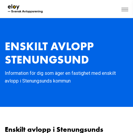
ENSKILT AVLOPP
STENUNGSUND
Information för dig som äger en fastighet med enskilt
avlopp i Stenungsunds kommun
Enskilt avlopp i Stenungsunds