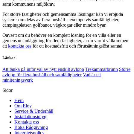
samt kommunens miljökrav.
För större fastigheter och gemensamma lösningar kan vi erbjuda
system som delas av flera hushåll – exempelvis samfälligheter,
campingplatser, golfbanor, vägkrogar eller mindre byar.
Oavsett om du behöver en komplett lösning för en villa eller en
gemensam anläggning för flera fastigheter, är du varmt välkommen
att
kontakta oss
för ett kostnadsfritt och förutsättningslöst samtal.
Länkar
Att tänka på inför val av nytt enskilt avlopp
Trekammarbrunn
Större
avlopp för flera hushåll och samfälligheter
Vad är ett
minireningsverk
Sidor
Hem
Om Eloy
Service & Underhåll
Installationsintyg
Kontakta oss
Boka Rådgivning
Integritetspolicy