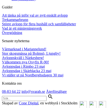
Guider
Att tänka på inför val av nytt enskilt avlopp
Trekammarbrunn
Större avlopp för flera hushåll och samfälligheter
Vad är ett minireningsverk
Övergödning
Senaste nyheterna
Vårmarknad i Mariannelund!
Stor skogsmässa på Bolmsö, Ljungby!
Avloppskväll i Närkesberg!
Välkommen nya Oxyfix R-90!
Avloppsdag i Rimbo 23 maj
Avloppsdag i Skärblacka 23 maj
Vi ställer ut på Nordberghsdagen 30 maj
Kontakta oss
08-83 64 22
info@svarab.se
Återförsäljare
search
Skapad av
Cone Digital
, en webbyrå i Stockholm