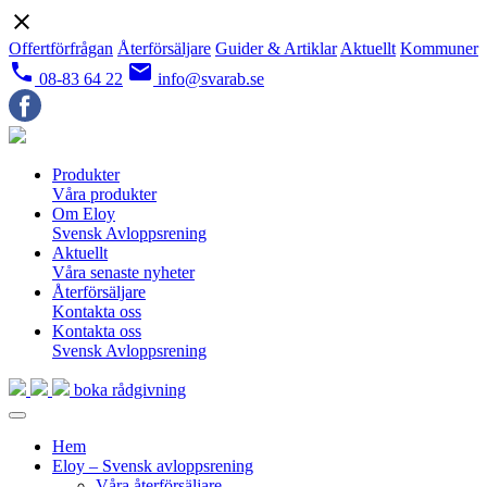
close
Offertförfrågan
Återförsäljare
Guider & Artiklar
Aktuellt
Kommuner
local_phone
email
08-83 64 22
info@svarab.se
Produkter
Våra produkter
Om Eloy
Svensk Avloppsrening
Aktuellt
Våra senaste nyheter
Återförsäljare
Kontakta oss
Kontakta oss
Svensk Avloppsrening
boka rådgivning
Hem
Eloy – Svensk avloppsrening
Våra återförsäljare