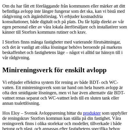
Om du har fått ett föreläggande från kommunen eller märker att ditt
befintliga avlopp inte längre fungerar som det ska, kan vi bistå med
rådgivning och åtgärdsförslag. Vi erbjuder kostnadsfria
konsultationer, både digitalt och på plats. Du får hjälp direkt av vår
egen personal eller av våra lokala återförsäljare och installatörer som
känner till Storfors kommuns rutiner och krav.
I Storfors finns många fastigheter med varierande förutsättningar,
och det är vanligt att olika lösningar behövs beroende på markens
beskaffenhet och fastighetens läge – något vi alltid tar hänsyn till i
vår rådgivning.
Minireningsverk för enskilt avlopp
Vi erbjuder effektiva system för rening av både BDT- och WC-
vatten. Ett minireningsverk som tar hand om hela husets avlopp är
ofta den smidigaste lösningen, men vi har även alternativ där BDT-
vattnet renas separat och WC-vattnet leds till en sluten tank eller
annan toalettlösning.
Hos Eloy – Svensk Avloppsrening hittar du
produkter
som uppfyller
de reningskrav Storfors kommun kan ställa på din fastighet. Våra
reningsverk finns i olika storlekar och modeller, tillverkade i både
betong och plast, och anpassas efter fastighetens specifika behov