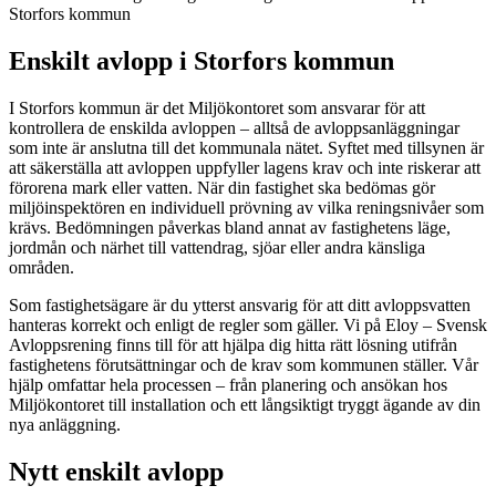
Storfors kommun
Enskilt avlopp i Storfors kommun
I Storfors kommun är det Miljökontoret som ansvarar för att
kontrollera de enskilda avloppen – alltså de avloppsanläggningar
som inte är anslutna till det kommunala nätet. Syftet med tillsynen är
att säkerställa att avloppen uppfyller lagens krav och inte riskerar att
förorena mark eller vatten. När din fastighet ska bedömas gör
miljöinspektören en individuell prövning av vilka reningsnivåer som
krävs. Bedömningen påverkas bland annat av fastighetens läge,
jordmån och närhet till vattendrag, sjöar eller andra känsliga
områden.
Som fastighetsägare är du ytterst ansvarig för att ditt avloppsvatten
hanteras korrekt och enligt de regler som gäller. Vi på Eloy – Svensk
Avloppsrening finns till för att hjälpa dig hitta rätt lösning utifrån
fastighetens förutsättningar och de krav som kommunen ställer. Vår
hjälp omfattar hela processen – från planering och ansökan hos
Miljökontoret till installation och ett långsiktigt tryggt ägande av din
nya anläggning.
Nytt enskilt avlopp