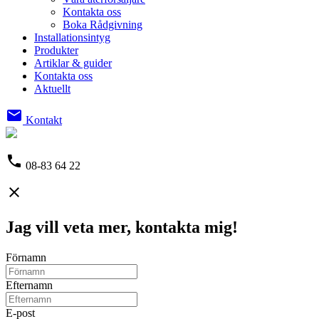
Kontakta oss
Boka Rådgivning
Installationsintyg
Produkter
Artiklar & guider
Kontakta oss
Aktuellt
email
Kontakt
phone
08-83 64 22
close
Jag vill veta mer, kontakta mig!
Förnamn
Efternamn
E-post