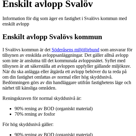
Enskilt avlopp Svalöv
Information för dig som äger en fastighet i Svalövs kommun med
enskilt avlopp
Enskilt avlopp Svalövs kommun
I Svalövs kommun är det
Söderåsens miljöförbund
som ansvarar för
tillsynen av enskilda avloppsanläggningar. Det gäller alltså avlopp
som inte är anslutna till det kommunala avloppsnätet. Syftet med
tillsynen är att säkerställa att avloppen uppfyller gällande miljökrav.
När du ska anlägga eller åtgärda ett avlopp behöver du ta reda på
om din fastighet omfattas av normal eller hög skyddsnivå.
Bedömningen görs av din handläggare utifrån fastighetens läge och
närhet till känsliga områden.
Reningskraven för normal skyddsnivå är:
90% rening av BOD (organiskt material)
70% rening av fosfor
För hög skyddsnivå gäller:
90% rening av BOD (organiskt material)