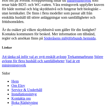
Hos oss på Svensk Avloppsrening hittar du
minireningsverk
som
renar både BDT- och WC-vatten. Våra reningsverk uppfyller kraven
för både normal och hög skyddsnivå och fungerar helt biologiskt –
utan kemikalier. De finns i flera modeller som passar allt från
enskilda hushåll till större anläggningar som samfälligheter och
fritidsområden.
Är du osäker på vilken skyddsnivå som gäller för din fastighet?
Kontakta kommunen för besked. Mer information om tillstånd,
regler och ansökan finns på
Söderåsens miljöförbunds hemsida
.
Länkar
Att tänka på inför val av nytt enskilt avlopp
Trekammarbrunn
Större
avlopp för flera hushåll och samfälligheter
Vad är ett
minireningsverk
Sidor
Hem
Om Eloy
Service & Underhåll
Installationsintyg
Kontakta oss
Boka Rådgivning