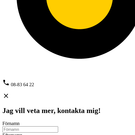
phone
08-83 64 22
close
Jag vill veta mer, kontakta mig!
Förnamn