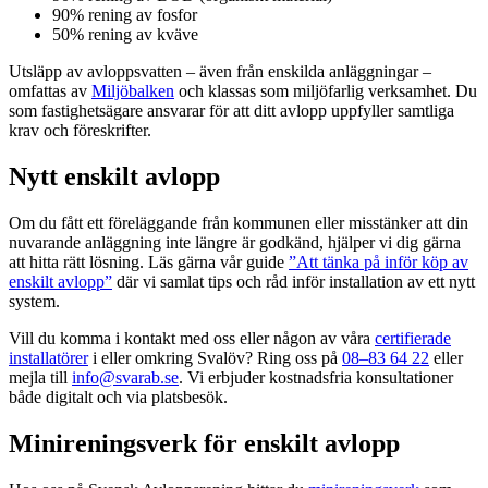
90% rening av fosfor
50% rening av kväve
Utsläpp av avloppsvatten – även från enskilda anläggningar –
omfattas av
Miljöbalken
och klassas som miljöfarlig verksamhet. Du
som fastighetsägare ansvarar för att ditt avlopp uppfyller samtliga
krav och föreskrifter.
Nytt enskilt avlopp
Om du fått ett föreläggande från kommunen eller misstänker att din
nuvarande anläggning inte längre är godkänd, hjälper vi dig gärna
att hitta rätt lösning. Läs gärna vår guide
”Att tänka på inför köp av
enskilt avlopp”
där vi samlat tips och råd inför installation av ett nytt
system.
Vill du komma i kontakt med oss eller någon av våra
certifierade
installatörer
i eller omkring Svalöv? Ring oss på
08–83 64 22
eller
mejla till
info@svarab.se
. Vi erbjuder kostnadsfria konsultationer
både digitalt och via platsbesök.
Minireningsverk för enskilt avlopp