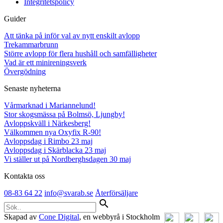
Integritetspolicy
Guider
Att tänka på inför val av nytt enskilt avlopp
Trekammarbrunn
Större avlopp för flera hushåll och samfälligheter
Vad är ett minireningsverk
Övergödning
Senaste nyheterna
Vårmarknad i Mariannelund!
Stor skogsmässa på Bolmsö, Ljungby!
Avloppskväll i Närkesberg!
Välkommen nya Oxyfix R-90!
Avloppsdag i Rimbo 23 maj
Avloppsdag i Skärblacka 23 maj
Vi ställer ut på Nordberghsdagen 30 maj
Kontakta oss
08-83 64 22
info@svarab.se
Återförsäljare
search
Skapad av
Cone Digital
, en webbyrå i Stockholm