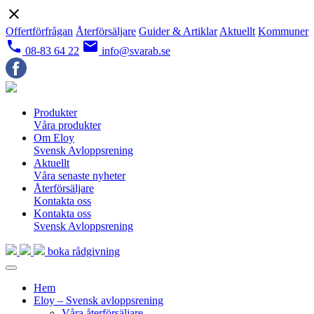
close
Offertförfrågan
Återförsäljare
Guider & Artiklar
Aktuellt
Kommuner
local_phone
email
08-83 64 22
info@svarab.se
Produkter
Våra produkter
Om Eloy
Svensk Avloppsrening
Aktuellt
Våra senaste nyheter
Återförsäljare
Kontakta oss
Kontakta oss
Svensk Avloppsrening
boka rådgivning
Hem
Eloy – Svensk avloppsrening
Våra återförsäljare