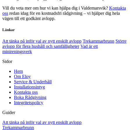
Vill du veta mer om hur vi kan hjälpa dig i Valdemarsvik?
Kontakta
oss
redan idag för en kostnadsfri rådgivning – vi hjälper dig hela
vägen till ett godkänt avlopp.
Länkar
Att tänka på inför val av nytt enskilt avlopp
Trekammarbrunn
Större
avlopp för flera hushåll och samfälligheter
Vad är ett
minireningsverk
Sidor
Hem
Om Eloy
Service & Underhåll
Installationsintyg
Kontakta oss
Boka Rådgivning
Integritetspolicy
Guider
Att tänka på inför val av nytt enskilt avlopp
Trekammarbrunn