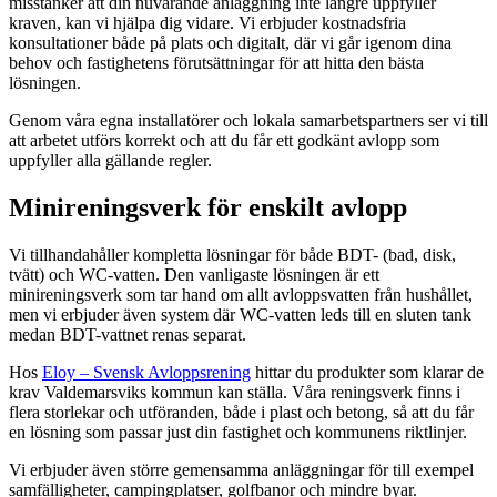
misstänker att din nuvarande anläggning inte längre uppfyller
kraven, kan vi hjälpa dig vidare. Vi erbjuder kostnadsfria
konsultationer både på plats och digitalt, där vi går igenom dina
behov och fastighetens förutsättningar för att hitta den bästa
lösningen.
Genom våra egna installatörer och lokala samarbetspartners ser vi till
att arbetet utförs korrekt och att du får ett godkänt avlopp som
uppfyller alla gällande regler.
Minireningsverk för enskilt avlopp
Vi tillhandahåller kompletta lösningar för både BDT- (bad, disk,
tvätt) och WC-vatten. Den vanligaste lösningen är ett
minireningsverk som tar hand om allt avloppsvatten från hushållet,
men vi erbjuder även system där WC-vatten leds till en sluten tank
medan BDT-vattnet renas separat.
Hos
Eloy – Svensk Avloppsrening
hittar du produkter som klarar de
krav Valdemarsviks kommun kan ställa. Våra reningsverk finns i
flera storlekar och utföranden, både i plast och betong, så att du får
en lösning som passar just din fastighet och kommunens riktlinjer.
Vi erbjuder även större gemensamma anläggningar för till exempel
samfälligheter, campingplatser, golfbanor och mindre byar.