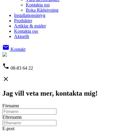
Kontakta oss
Boka Rådgivning
Installationsintyg
Produkter
Artiklar & guider
Kontakta oss
Aktuellt
email
Kontakt
phone
08-83 64 22
close
Jag vill veta mer, kontakta mig!
Förnamn
Efternamn
E-post