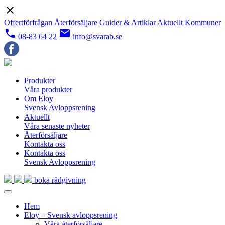
close
Offertförfrågan
Återförsäljare
Guider & Artiklar
Aktuellt
Kommuner
local_phone
email
08-83 64 22
info@svarab.se
Produkter
Våra produkter
Om Eloy
Svensk Avloppsrening
Aktuellt
Våra senaste nyheter
Återförsäljare
Kontakta oss
Kontakta oss
Svensk Avloppsrening
boka rådgivning
Hem
Eloy – Svensk avloppsrening
Våra återförsäljare