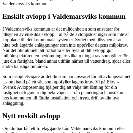
Valdemarsviks kommun
Enskilt avlopp i Valdemarsviks kommun
I Valdemarsviks kommun är det miljöenheten som ansvarar för
tillsynen av enskilda avlopp – alltså de avloppslösningar som inte är
kopplade till det kommunala systemet. Syftet med tillsynen är att
hitta och åtgärda anläggningar som inte uppfyller dagens miljökrav.
När det blir aktuellt att förbättra eller byta ut ditt avlopp gör
miljöinspektören en bedömning av vilka reningskrav som gäller för
just din fastighet, bland annat utifrån närhet till vattendrag, sjöar eller
andra känsliga områden.
Som fastighetsägare är det du som har ansvaret för att avloppsvattnet
tas om hand på ett sätt som uppfyller lagens krav. Vi på Eloy –
Svensk Avloppsrening hjälper dig att välja rätt lösning för din
fastighet och guidar dig hela vägen – från planering och ansökan
hos kommunen till färdig installation och trygg drift av din nya
anläggning.
Nytt enskilt avlopp
Om du har fått ett föreläggande från Valdemarsviks kommun eller