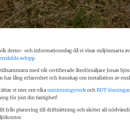
vår demo- och informationsdag då vi visar miljösmarta a
enskilda avlopp.
s tillsammans med vår certifierade återförsäljare Jonas Sjö
 har lång erfarenhet och kunskap om installation av ensk
rättar vi mer om våra
minireningsverk
och
BDT-lösningar
sning för just din fastighet!
llt från planering till driftsättning och sköter all nödvän
jökontor.