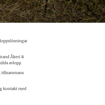
vloppslösningar
strand Åkeri &
ilda avlopp.
,
tillsammans
dig kontakt med