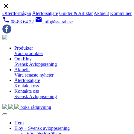
close
Offertförfrågan
Återförsäljare
Guider & Artiklar
Aktuellt
Kommuner
local_phone
email
08-83 64 22
info@svarab.se
Produkter
Våra produkter
Om Eloy
Svensk Avloppsrening
Aktuellt
Våra senaste nyheter
Återförsäljare
Kontakta oss
Kontakta oss
Svensk Avloppsrening
boka rådgivning
Hem
Eloy – Svensk avloppsrening
Våra återförsäljare