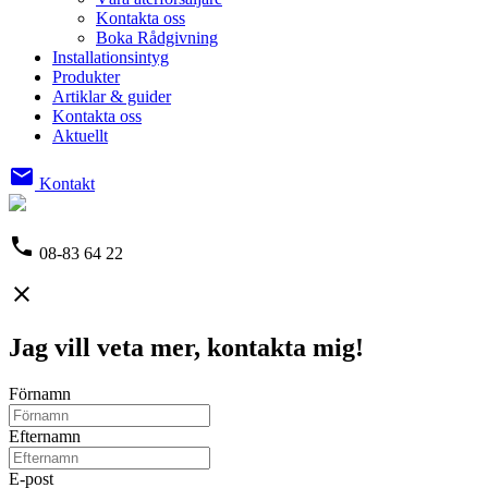
Kontakta oss
Boka Rådgivning
Installationsintyg
Produkter
Artiklar & guider
Kontakta oss
Aktuellt
email
Kontakt
phone
08-83 64 22
close
Jag vill veta mer, kontakta mig!
Förnamn
Efternamn
E-post