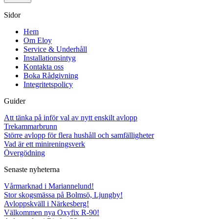
Sidor
Hem
Om Eloy
Service & Underhåll
Installationsintyg
Kontakta oss
Boka Rådgivning
Integritetspolicy
Guider
Att tänka på inför val av nytt enskilt avlopp
Trekammarbrunn
Större avlopp för flera hushåll och samfälligheter
Vad är ett minireningsverk
Övergödning
Senaste nyheterna
Vårmarknad i Mariannelund!
Stor skogsmässa på Bolmsö, Ljungby!
Avloppskväll i Närkesberg!
Välkommen nya Oxyfix R-90!