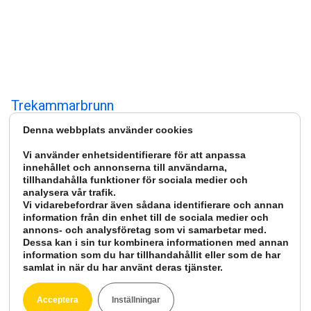
Trekammarbrunn
Trekammarbrunn Trekammarbrunnen är historiskt sett en vanlig
Denna webbplats använder cookies
typ av slamavskiljare men som idag oftare ersätts med
modernare…
Vi använder enhetsidentifierare för att anpassa
innehållet och annonserna till användarna,
tillhandahålla funktioner för sociala medier och
analysera vår trafik.
Vi vidarebefordrar även sådana identifierare och annan
information från din enhet till de sociala medier och
annons- och analysföretag som vi samarbetar med.
Dessa kan i sin tur kombinera informationen med annan
information som du har tillhandahållit eller som de har
samlat in när du har använt deras tjänster.
Acceptera
Inställningar