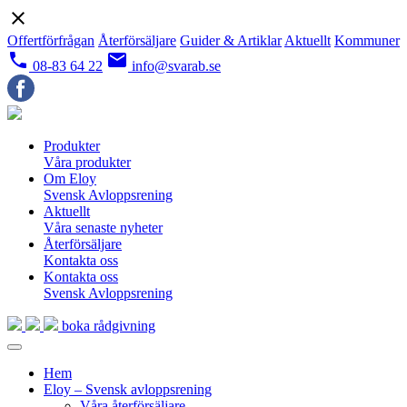
close
Offertförfrågan
Återförsäljare
Guider & Artiklar
Aktuellt
Kommuner
local_phone
email
08-83 64 22
info@svarab.se
Produkter
Våra produkter
Om Eloy
Svensk Avloppsrening
Aktuellt
Våra senaste nyheter
Återförsäljare
Kontakta oss
Kontakta oss
Svensk Avloppsrening
boka rådgivning
Hem
Eloy – Svensk avloppsrening
Våra återförsäljare