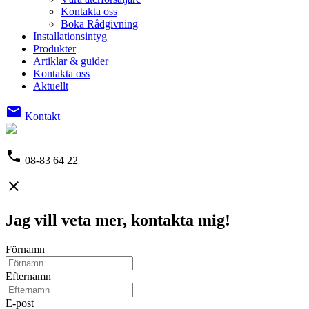
Kontakta oss
Boka Rådgivning
Installationsintyg
Produkter
Artiklar & guider
Kontakta oss
Aktuellt
email
Kontakt
phone
08-83 64 22
close
Jag vill veta mer, kontakta mig!
Förnamn
Efternamn
E-post