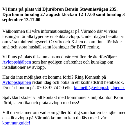
Vi finns på plats vid Djuröbron Bensin Stavsnäsvägen 235,
Djurhamn torsdag 27 augusti klockan 12-17.00 samt torsdag 3
september 12-17.00
Välkommen till våra informationsdagar på Värmdö där vi visar
lösningar för alla typer av enskilda avlopp. Under dagen berättar vi
om våra minireningsverk Oxyfix och X-Perco som finns för både
små och stora hushåll samt lösningar för BDT rening.
Vi finns på plats tillsammans med vår certifierade återförsäljare
Avloppshjälpen
som har gedigen erfarenhet och kunskap om
installationer av avlopp.
Har du inte möjlighet att komma förbi? Ring Kenneth på
Avloppshjälpen
redan idag och boka in ett kostnadsfritt hembesök.
Du når honom på: 070-897 74 50 eller
kenneth@avloppshjalpen.se
Självklart sköter vi all kontakt med kommunens miljökontor. Kom
förbi, ta en fika och prata avlopp med oss!
Vill du veta mer om vad som gäller för dig som har en fastighet med
enskilt avlopp på Värmdö kommun kan du läsa mer i vår
kommunguide!