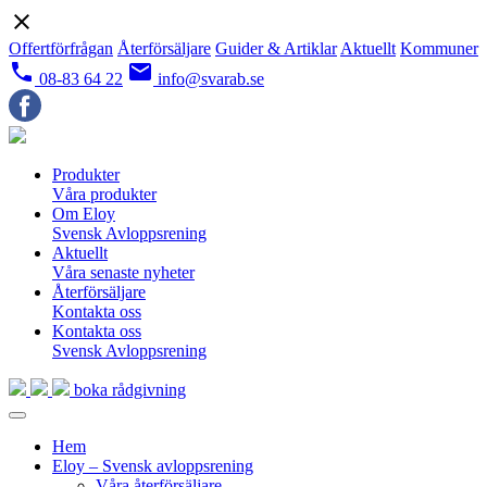
close
Offertförfrågan
Återförsäljare
Guider & Artiklar
Aktuellt
Kommuner
local_phone
email
08-83 64 22
info@svarab.se
Produkter
Våra produkter
Om Eloy
Svensk Avloppsrening
Aktuellt
Våra senaste nyheter
Återförsäljare
Kontakta oss
Kontakta oss
Svensk Avloppsrening
boka rådgivning
Hem
Eloy – Svensk avloppsrening
Våra återförsäljare