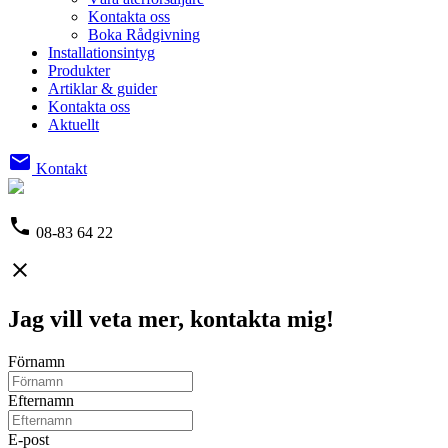
Kontakta oss
Boka Rådgivning
Installationsintyg
Produkter
Artiklar & guider
Kontakta oss
Aktuellt
email
Kontakt
phone
08-83 64 22
close
Jag vill veta mer, kontakta mig!
Förnamn
Efternamn
E-post