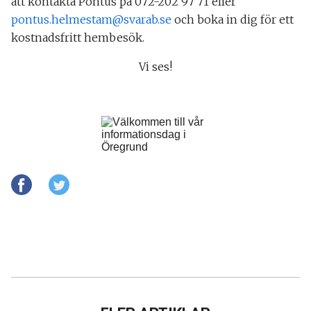
att kontakta Pontus på 072-202 97 71 eller
pontus.helmestam@svarab.se
och boka in dig för ett
kostnadsfritt hembesök.
Vi ses!